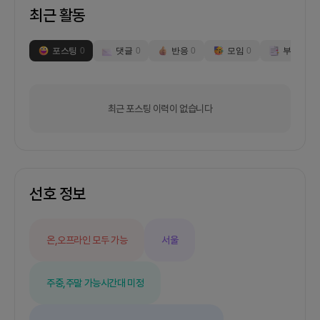
최근 활동
포스팅
0
댓글
0
반응
0
모임
0
부스
0
최근 포스팅 이력이 없습니다
선호 정보
온,오프라인 모두 가능
서울
주중,주말 가능
시간대 미정