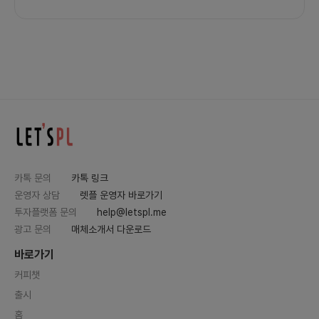
카톡 문의
카톡 링크
운영자 상담
렛플 운영자 바로가기
투자플랫폼 문의
help@letspl.me
광고 문의
매체소개서 다운로드
바로가기
커피챗
출시
홈