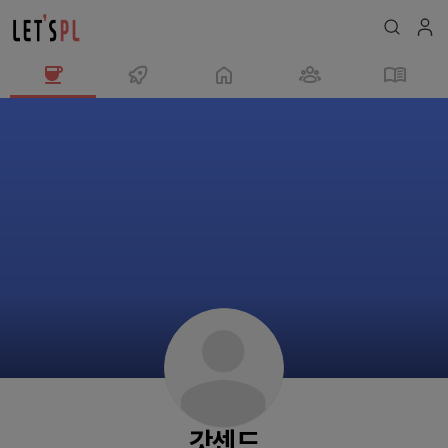
갓
센
드
님
의
프
로
필
갓센드