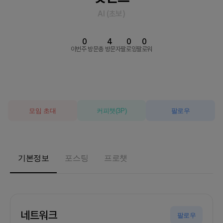
AI
(
초보
)
0
4
0
0
이번주 방문
총 방문자
팔로잉
팔로워
모임 초대
커피챗
(
3
P)
팔로우
기본정보
포스팅
프로챗
네트워크
팔로우