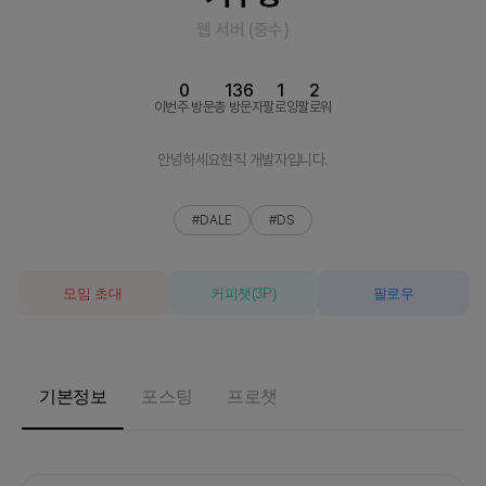
웹 서버
(
중수
)
0
136
1
2
이번주 방문
총 방문자
팔로잉
팔로워
안녕하세요현직 개발자입니다.
#DALE
#DS
모임 초대
커피챗
(
3
P)
팔로우
기본정보
포스팅
프로챗