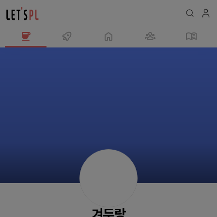
겨
두
랑
님
의
프
로
필
겨두랑