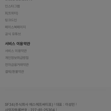
인스타그램
X(트위터)
링크드인
페이스북페이지
공식 유튜브
서비스 이용약관
서비스 이용약관
개인정보취급방침
전자금융거래약관
결제/환불약관
SF34(주식회사 에스에프써티포)
대표 : 이성민
사업자등록번호 : 227-81-25304