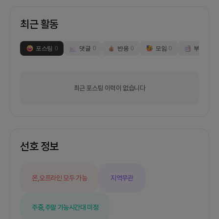
최근 활동
포스팅
0
댓글
0
반응
0
모임
0
부스
0
최근 포스팅 이력이 없습니다
선호 정보
온,오프라인 모두 가능
지역무관
주중,주말 가능
시간대 미정