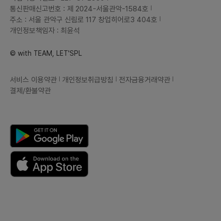
통신판매신고번호 : 제 2024-서울관악-1584호
주소 : 서울 관악구 신림로 117 창업히어로3 404호
개인정보책임자 : 최윤석
© with TEAM, LET'SPL
서비스 이용약관
개인정보취급방침
전자금융거래약관
결제/환불약관