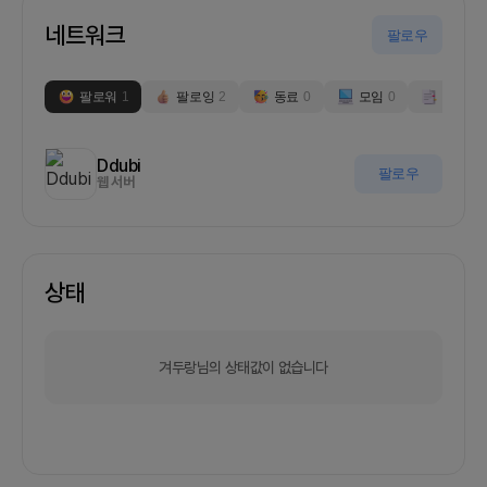
네트워크
팔로우
팔로워
1
팔로잉
2
동료
0
모임
0
부스
0
Ddubi
팔로우
웹 서버
상태
겨두랑님의 상태값이 없습니다