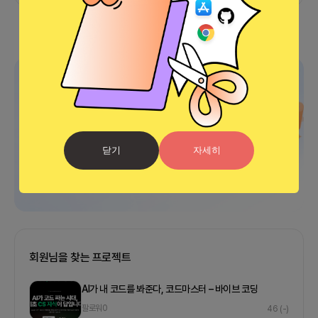
광고
닫기
자세히
회원님을 찾는 프로젝트
AI가 내 코드를 봐준다, 코드마스터 – 바이브 코딩
팔로워
0
46
(-)