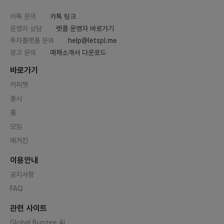
카톡 문의
카톡 링크
운영자 상담
렛플 운영자 바로가기
투자플랫폼 문의
help@letspl.me
광고 문의
매체소개서 다운로드
바로가기
커피챗
출시
홈
모임
매거진
이용안내
공지사항
FAQ
관련 사이트
Global Bunzee AI