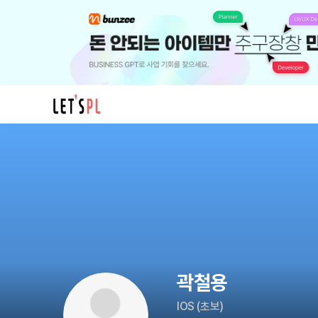
곽
철
용
님
의
프
로
필
곽철용
IOS
(
초보
)