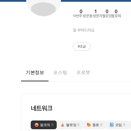
0
1
0
0
이번주 방문
총 방문자
팔로잉
팔로워
잘 부탁드려요
#초급
기본정보
포스팅
프로챗
네트워크
팔로워
0
팔로잉
0
동료
0
모임
0