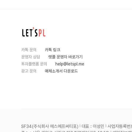
카톡 문의
카톡 링크
운영자 상담
렛플 운영자 바로가기
투자플랫폼 문의
help@letspl.me
광고 문의
매체소개서 다운로드
SF34(주식회사 에스에프써티포)
대표 : 이성민
사업자등록번호 :