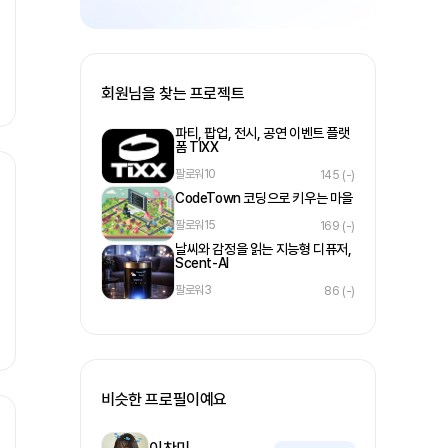
회원님을 찾는 프로젝트
파티, 팝업, 전시, 공연 이벤트 플랫
폼 TIXX
팔로워
10
145
(-)
CodeTown 코딩으로 키우는 마을
팔로워
15
169
(-)
날씨와 감정을 읽는 지능형 디퓨저,
Scent-AI
팔로워
3
86
(-)
비슷한 프로필이예요