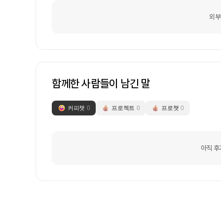
외부
함께한 사람들이 남긴 말
커피챗
0
프로젝트
0
프로챗
0
아직 후