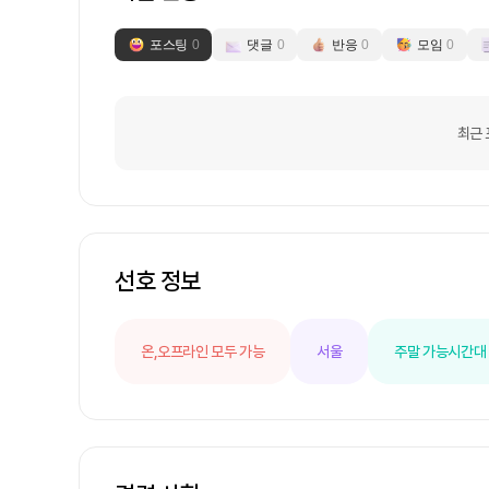
포스팅
0
댓글
0
반응
0
모임
0
최근 
선호 정보
온,오프라인 모두 가능
서울
주말 가능
시간대