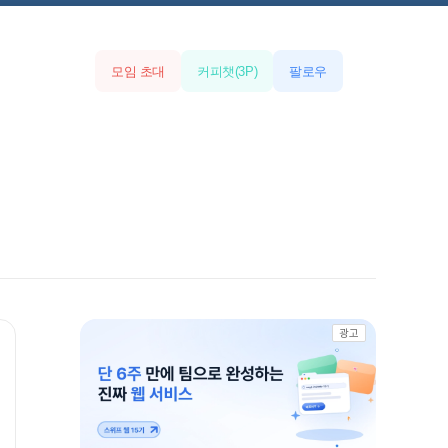
모임 초대
커피챗
(
3
P)
팔로우
광고