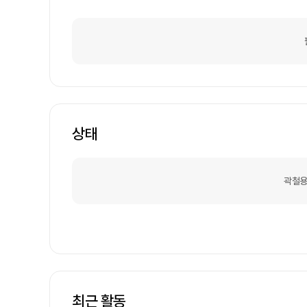
상태
곽철용
최근 활동