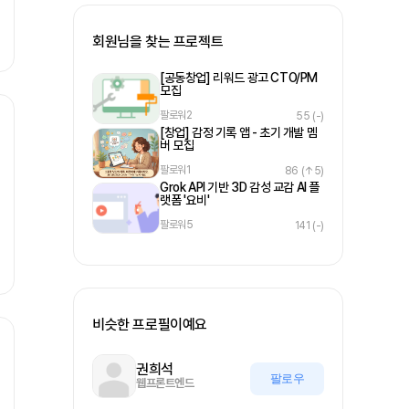
회원님을 찾는 프로젝트
[공동창업] 리워드 광고 CTO/PM
모집
팔로워
2
55
(-)
[창업] 감정 기록 앱 - 초기 개발 멤
버 모집
팔로워
1
86
(↑5)
Grok API 기반 3D 감성 교감 AI 플
랫폼 '요비'
팔로워
5
141
(-)
비슷한 프로필이예요
권희석
팔로우
웹프론트엔드