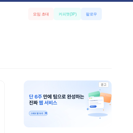
모임 초대
커피챗
(
3
P)
팔로우
광고