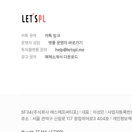
카톡 문의
카톡 링크
운영자 상담
렛플 운영자 바로가기
투자플랫폼 문의
help@letspl.me
광고 문의
매체소개서 다운로드
SF34(주식회사 에스에프써티포)
대표 : 이성민
사업자등록번호 :
주소 : 서울 관악구 신림로 117 창업히어로3 404호
개인정보책임