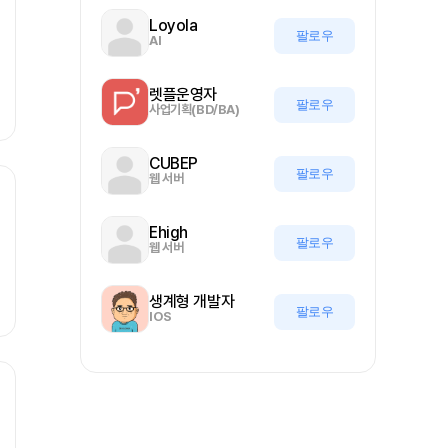
Loyola
팔로우
AI
렛플운영자
팔로우
사업기획(BD/BA)
CUBEP
팔로우
웹 서버
Ehigh
팔로우
웹 서버
생계형 개발자
팔로우
IOS