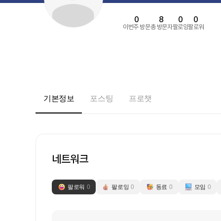
0
8
0
0
이번주 방문
총 방문자
팔로잉
팔로워
기본정보
포스팅
프로챗
네트워크
팔로워
0
팔로잉
0
동료
0
모임
0