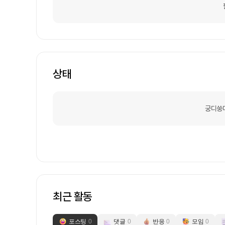
상태
궁디쑹
최근 활동
포스팅
0
댓글
0
반응
0
모임
0