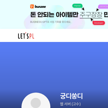
궁
디
쑹
디
님
의
프
로
필
궁디쑹디
웹 서버
(
고수
)