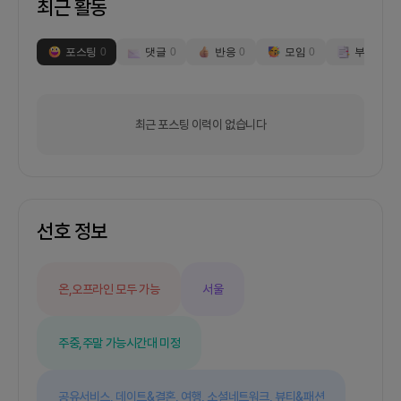
최근 활동
포스팅
0
댓글
0
반응
0
모임
0
부스
0
최근 포스팅 이력이 없습니다
선호 정보
온,오프라인 모두 가능
서울
주중,주말 가능
시간대 미정
공유서비스,
데이트&결혼,
여행,
소셜네트워크,
뷰티&패션