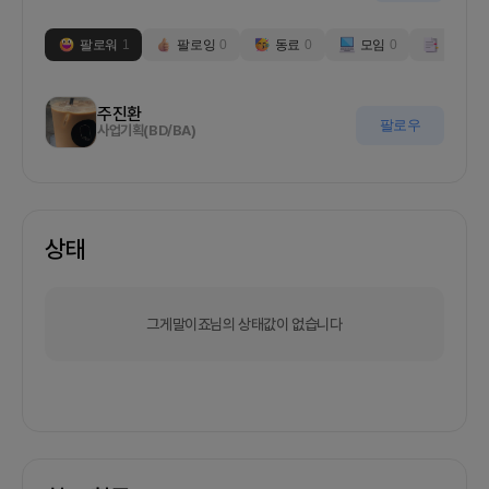
팔로워
1
팔로잉
0
동료
0
모임
0
부스
0
주진환
팔로우
사업기획(BD/BA)
상태
그게말이죠님의 상태값이 없습니다