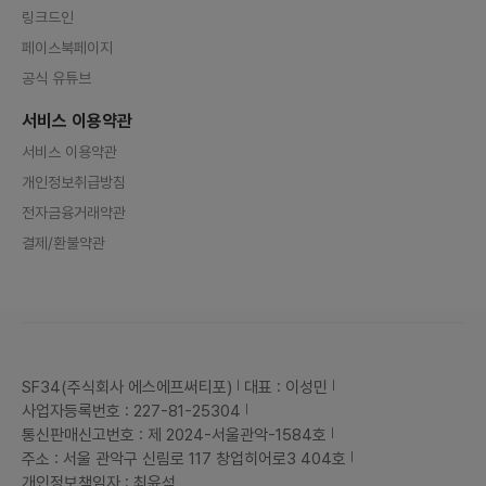
링크드인
페이스북페이지
공식 유튜브
서비스 이용약관
서비스 이용약관
개인정보취급방침
전자금융거래약관
결제/환불약관
SF34(주식회사 에스에프써티포)
대표 : 이성민
사업자등록번호 : 227-81-25304
통신판매신고번호 : 제 2024-서울관악-1584호
주소 : 서울 관악구 신림로 117 창업히어로3 404호
개인정보책임자 : 최윤석