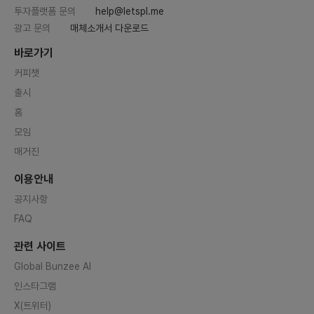
투자플랫폼 문의
help@letspl.me
광고 문의
매체소개서 다운로드
바로가기
커피챗
출시
홈
모임
매거진
이용안내
공지사항
FAQ
관련 사이트
Global Bunzee AI
인스타그램
X(트위터)