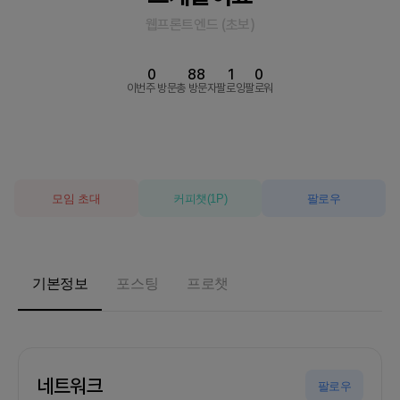
웹프론트엔드
(
초보
)
0
88
1
0
이번주 방문
총 방문자
팔로잉
팔로워
모임 초대
커피챗
(
1
P)
팔로우
기본정보
포스팅
프로챗
네트워크
팔로우