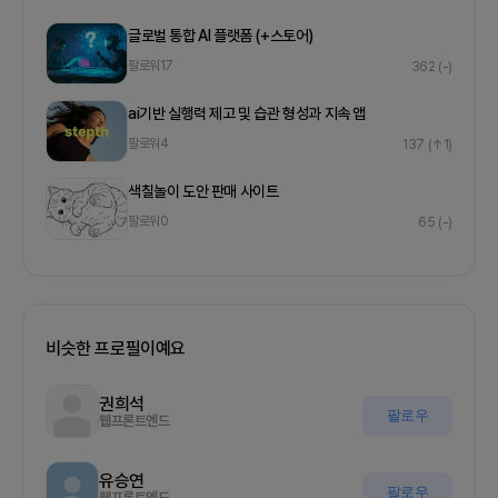
글로벌 통합 AI 플랫폼 (+스토어)
팔로워
17
362
(-)
ai기반 실행력 제고 및 습관 형성과 지속 앱
팔로워
4
137
(↑1)
색칠놀이 도안 판매 사이트
팔로워
0
65
(-)
비슷한 프로필이예요
권희석
팔로우
웹프론트엔드
유승연
팔로우
웹프론트엔드