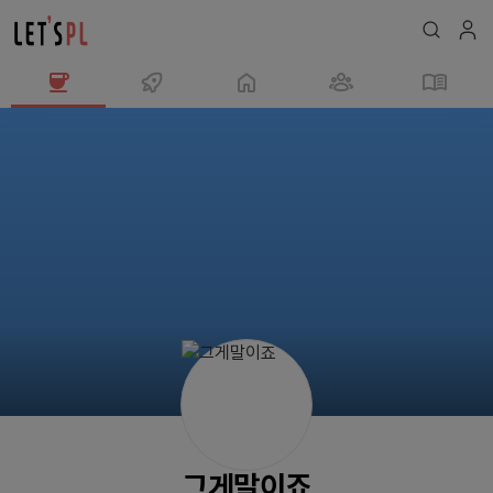
그
게
말
이
죠
님
의
프
로
필
그게말이죠