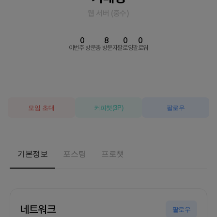
웹 서버
(
중수
)
0
8
0
0
이번주 방문
총 방문자
팔로잉
팔로워
모임 초대
커피챗
(
3
P)
팔로우
기본정보
포스팅
프로챗
네트워크
팔로우