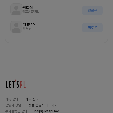
권희석
팔로우
웹프론트엔드
CUBEP
팔로우
웹 서버
카톡 문의
카톡 링크
운영자 상담
렛플 운영자 바로가기
투자플랫폼 문의
help@letspl.me