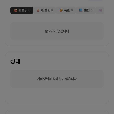
팔로워
0
팔로잉
0
동료
0
모임
0
부스
0
팔로워가 없습니다
상태
기메링님의 상태값이 없습니다