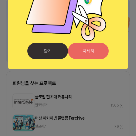
광고
닫기
자세히
회원님을 찾는 프로젝트
글로벌 집초대 커뮤니티
팔로워
121
1565
(-)
패션 아카이빙 플랫폼 Farchive
팔로워
7
79
(-)