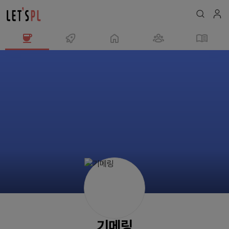
기
메
링
님
의
프
로
필
기메링