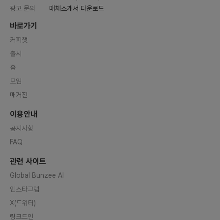
광고 문의
매체소개서 다운로드
바로가기
커피챗
출시
홈
모임
매거진
이용안내
공지사항
FAQ
관련 사이트
Global Bunzee AI
인스타그램
X(트위터)
링크드인