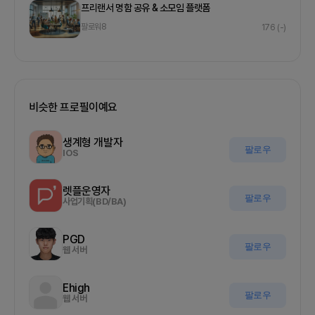
프리랜서 명함 공유 & 소모임 플랫폼
팔로워
8
176
(-)
비슷한 프로필이예요
생계형 개발자
팔로우
IOS
렛플운영자
팔로우
사업기획(BD/BA)
PGD
팔로우
웹 서버
Ehigh
팔로우
웹 서버