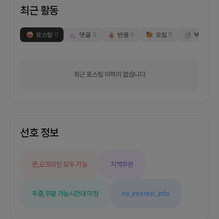
최근 활동
포스팅
0
댓글
0
반응
0
모임
0
부스
0
최근 포스팅 이력이 없습니다
선호 정보
온,오프라인 모두 가능
지역무관
주중,주말 가능
시간대 미정
no_interest_info