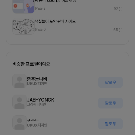
AI 음악 스트리밍 어플 생성
팔로워
2
92
(-)
색칠놀이 도안 판매 사이트
팔로워
0
65
(-)
비슷한 프로필이예요
춤추는나비
팔로우
UI/UX디자인
JAEHYONGK
팔로우
그래픽디자인
포스트
팔로우
UI/UX디자인