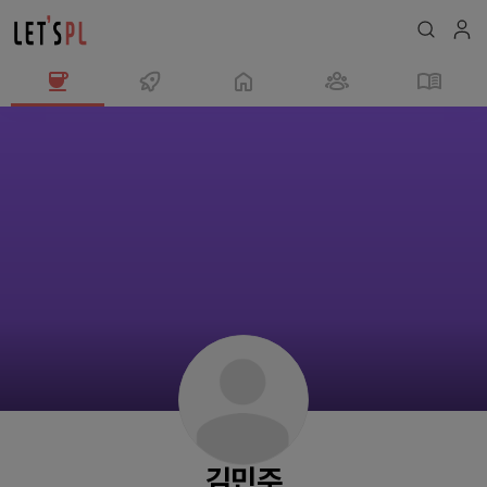
김
민
주
님
의
프
로
필
김민주