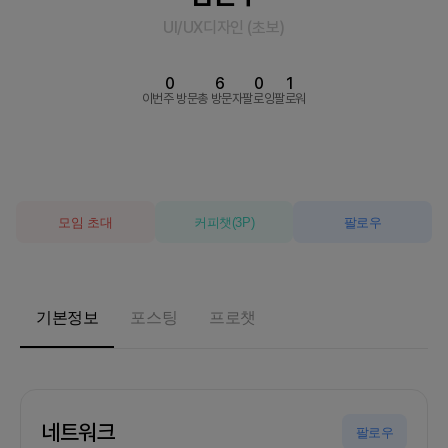
UI/UX디자인
(
초보
)
0
6
0
1
이번주 방문
총 방문자
팔로잉
팔로워
모임 초대
커피챗
(
3
P)
팔로우
기본정보
포스팅
프로챗
네트워크
팔로우