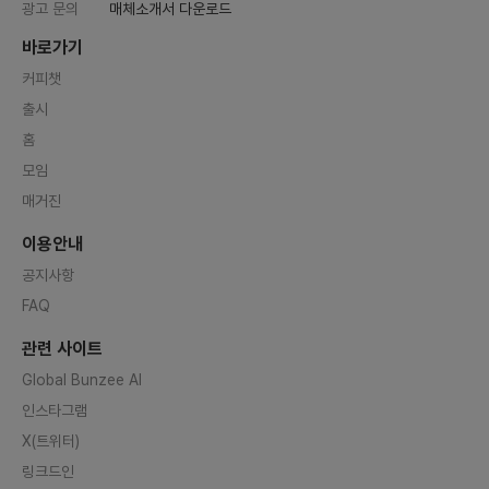
광고 문의
매체소개서 다운로드
바로가기
커피챗
출시
홈
모임
매거진
이용안내
공지사항
FAQ
관련 사이트
Global Bunzee AI
인스타그램
X(트위터)
링크드인