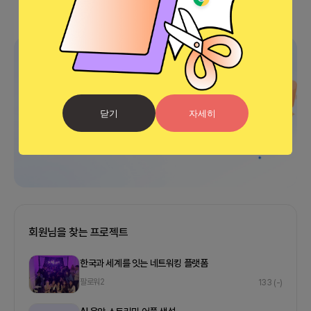
광고
닫기
자세히
회원님을 찾는 프로젝트
한국과 세계를 잇는 네트워킹 플랫폼
팔로워
2
133
(-)