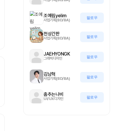
조예림yelim
팔로우
사업기획(BD/BA)
천상간판
팔로우
사업기획(BD/BA)
JAEHYONGK
팔로우
그래픽디자인
김남혁
팔로우
사업기획(BD/BA)
춤추는나비
팔로우
UI/UX디자인