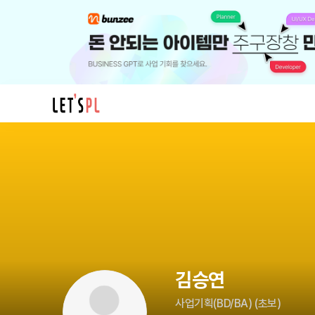
김
승
연
님
의
프
로
필
김승연
사업기획(BD/BA)
(
초보
)