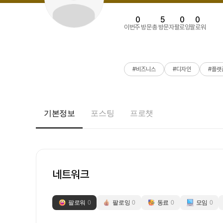
0
5
0
0
이번주 방문
총 방문자
팔로잉
팔로워
#비즈니스
#디자인
#플랫
기본정보
포스팅
프로챗
네트워크
팔로워
0
팔로잉
0
동료
0
모임
0