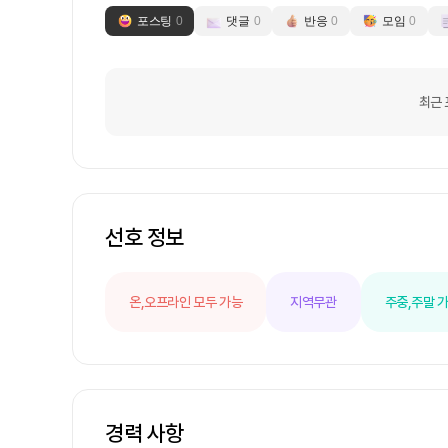
포스팅
0
댓글
0
반응
0
모임
0
최근 
선호 정보
온,오프라인 모두 가능
지역무관
주중,주말 
경력 사항