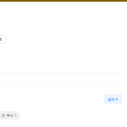
폼
팔로우
부스
0