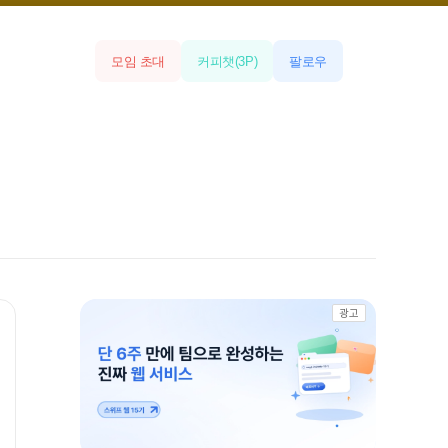
모임 초대
커피챗
(
3
P)
팔로우
광고