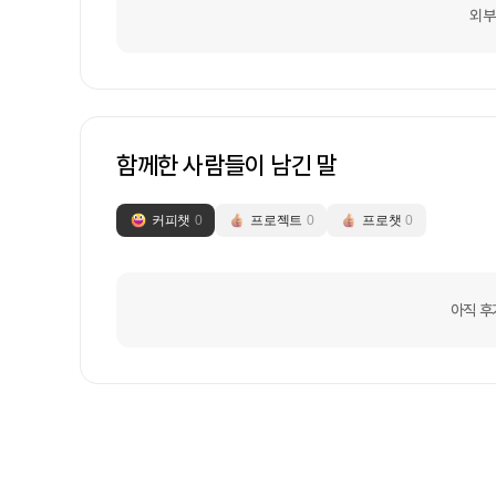
외부
함께한 사람들이 남긴 말
커피챗
0
프로젝트
0
프로챗
0
아직 후