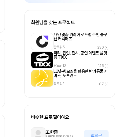
회원님을 찾는 프로젝트
개인 맞춤 커리어 로드맵 추천 솔루
션 커넥터즈
팔로워
5
230
(-)
파티, 팝업, 전시, 공연 이벤트 플랫
폼 TIXX
팔로워
10
145
(-)
LLM-AI모델을 활용한 반려동물 서
비스, 포프린트
팔로워
2
87
(-)
비슷한 프로필이예요
조한종
팔로우
사업기획(BD/BA)