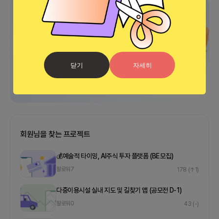
광고
닫기
자세히
회원님을 찾는 프로젝트
💰예술적 타이밍, AI주식 투자 플랫폼 (BE모집)
팔로워
7
178
(↑1)
다중이용시설 실내 지도 및 길찾기 앱 (공모전 D-1)
팔로워
0
43
(-)