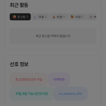
최근 활동
포스팅
0
댓글
0
반응
0
모임
0
부스
0
최근 포스팅 이력이 없습니다
선호 정보
온,오프라인 모두 가능
지역무관
주중,주말 가능
시간대 미정
no_interest_info