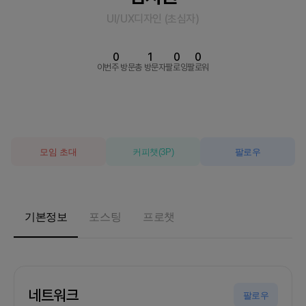
UI/UX디자인
(
초심자
)
0
1
0
0
이번주 방문
총 방문자
팔로잉
팔로워
모임 초대
커피챗
(
3
P)
팔로우
기본정보
포스팅
프로챗
네트워크
팔로우