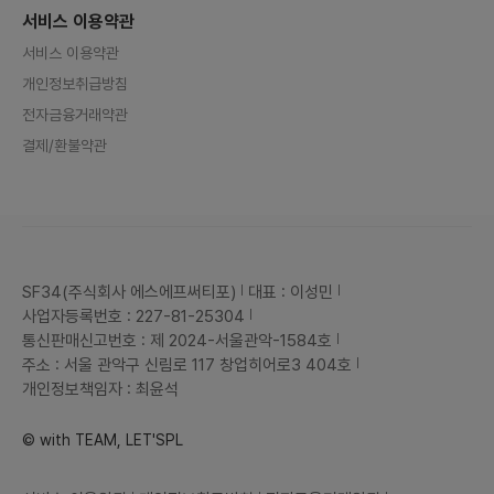
서비스 이용약관
서비스 이용약관
개인정보취급방침
전자금융거래약관
결제/환불약관
SF34(주식회사 에스에프써티포)
대표 : 이성민
사업자등록번호 : 227-81-25304
통신판매신고번호 : 제 2024-서울관악-1584호
주소 : 서울 관악구 신림로 117 창업히어로3 404호
개인정보책임자 : 최윤석
© with TEAM, LET'SPL