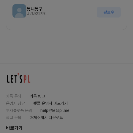
퐁니퐁구
팔로우
UI/UX디자인
카톡 문의
카톡 링크
운영자 상담
렛플 운영자 바로가기
투자플랫폼 문의
help@letspl.me
광고 문의
매체소개서 다운로드
바로가기