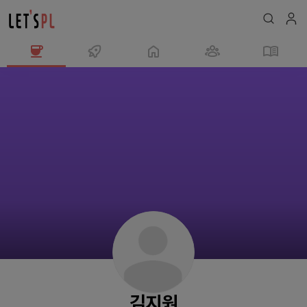
김
지
원
님
의
프
로
필
김지원