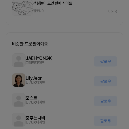
색칠놀이 도안 판매 사이트
팔로워
0
65
(-)
비슷한 프로필이예요
JAEHYONGK
팔로우
그래픽디자인
LilyJeon
팔로우
UI/UX디자인
포스트
팔로우
UI/UX디자인
춤추는나비
팔로우
UI/UX디자인