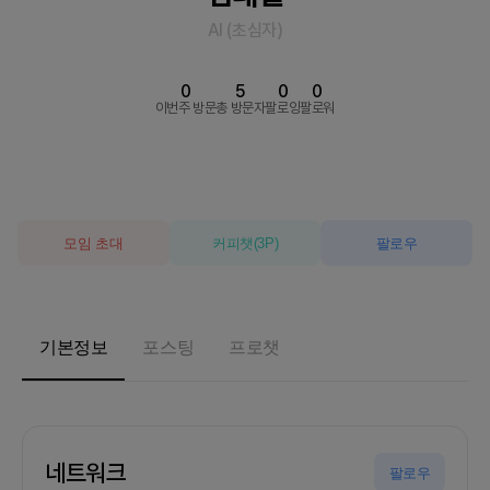
AI
(
초심자
)
0
5
0
0
이번주 방문
총 방문자
팔로잉
팔로워
모임 초대
커피챗
(
3
P)
팔로우
기본정보
포스팅
프로챗
네트워크
팔로우