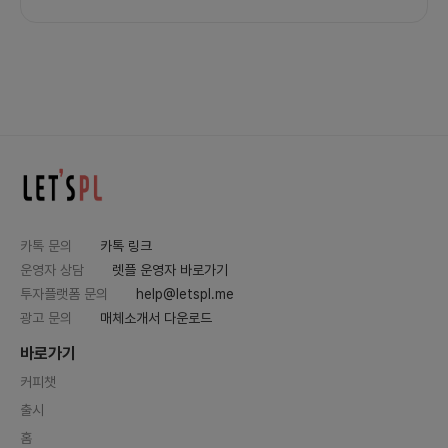
카톡 문의
카톡 링크
운영자 상담
렛플 운영자 바로가기
투자플랫폼 문의
help@letspl.me
광고 문의
매체소개서 다운로드
바로가기
커피챗
출시
홈