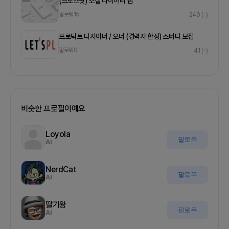
(크로스핏) 소셜 다이어리 앱
팔로워
15
249
(-)
프로덕트 디자이너 / 오너 (경력자 한정) 스터디 모집
팔로워
0
41
(-)
비슷한 프로필이예요
Loyola
팔로우
AI
NerdCat
팔로우
AI
딸기왕
팔로우
AI