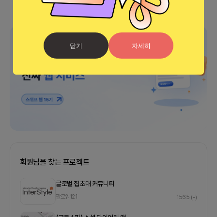
광고
닫기
자세히
회원님을 찾는 프로젝트
글로벌 집초대 커뮤니티
팔로워
121
1565
(-)