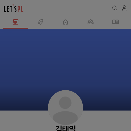
김
태
일
님
의
프
로
필
김태일