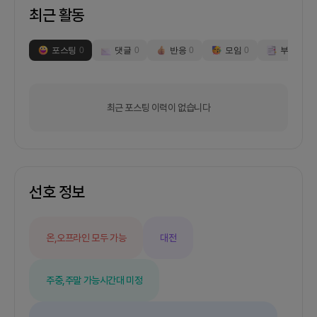
최근 활동
포스팅
0
댓글
0
반응
0
모임
0
부스
0
최근 포스팅 이력이 없습니다
선호 정보
온,오프라인 모두 가능
대전
주중,주말 가능
시간대 미정