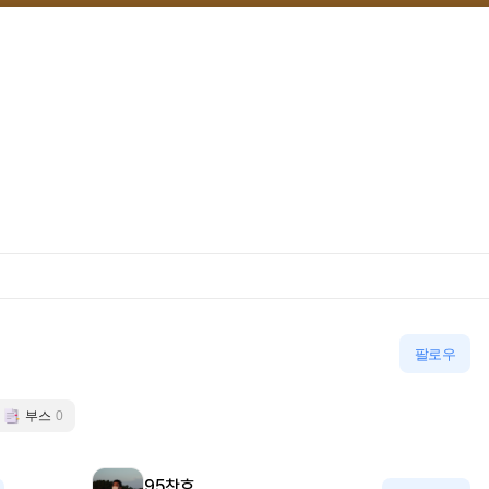
팔로우
부스
0
95찬호