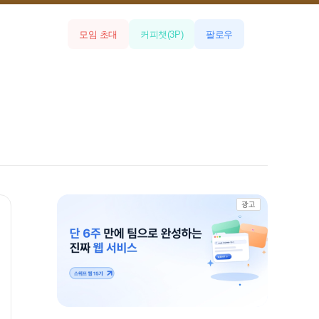
모임 초대
커피챗
(
3
P)
팔로우
광고