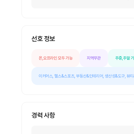
선호 정보
온,오프라인 모두 가능
지역무관
주중,주말 
이커머스,
헬스&스포츠,
부동산&인테리어,
생산성&도구,
뷰티
경력 사항