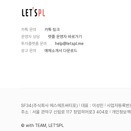
카톡 문의
카톡 링크
운영자 상담
렛플 운영자 바로가기
투자플랫폼 문의
help@letspl.me
광고 문의
매체소개서 다운로드
SF34(주식회사 에스에프써티포)
대표 : 이성민
사업자등록번호 :
주소 : 서울 관악구 신림로 117 창업히어로3 404호
개인정보책임
© with TEAM, LET'SPL