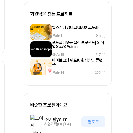
회원님을 찾는 프로젝트
헬스케어 앱테크 UI/UX 고도화
팔로워
1
85
(-)
포트폴리오용 실전 프로젝트] 외식
업 SaaS Admin
팔로워
19
217
(-)
바이브코딩 멘토링 & 팀빌딩 플랫
폼
팔로워
14
322
(-)
비슷한 프로필이예요
조예림yelim
팔로우
사업기획(BD/BA)