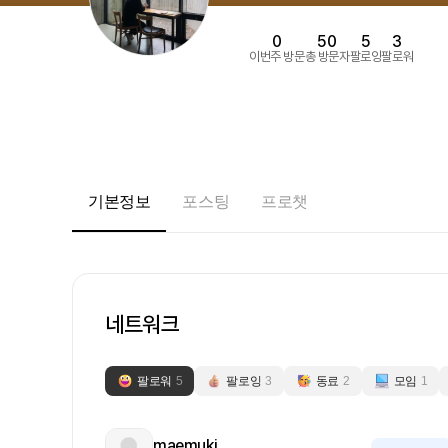
0
50
5
3
이번주 방문
총 방문자
팔로잉
팔로워
기본정보
포스팅
프로챗
네트워크
팔로워
5
팔로잉
3
동료
2
모임
1
maemuki