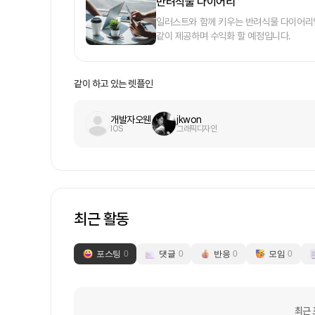
반려식물 다이어리
일러스트와 함께 키우는 반려식물 다이어리입
같이 제공하며 수익화 할 예정입니다.
같이 하고 있는 렛플인
개발자오웬
jkwon
IOS
그래픽디자인
최근 활동
포스팅
0
댓글
0
반응
0
모임
0
최근 