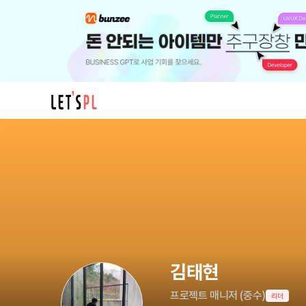
김
태
현
님
의
프
로
필
김태현
프로젝트 매니저
(
중수
)
리더