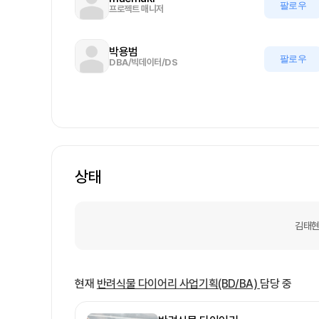
팔로우
프로젝트 매니저
박용범
팔로우
DBA/빅데이터/DS
상태
김태현
현재
반려식물 다이어리
사업기획(BD/BA)
담당 중