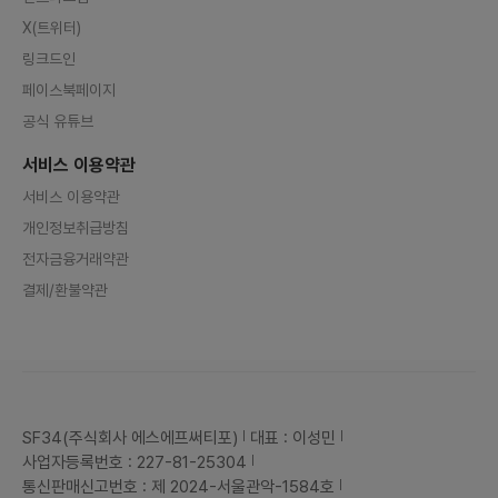
X(트위터)
링크드인
페이스북페이지
공식 유튜브
서비스 이용약관
서비스 이용약관
개인정보취급방침
전자금융거래약관
결제/환불약관
SF34(주식회사 에스에프써티포)
대표 : 이성민
사업자등록번호 : 227-81-25304
통신판매신고번호 : 제 2024-서울관악-1584호