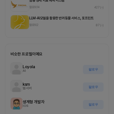
금융 경제 지표 예측 시스템
팔로워
14
427
(-)
LLM-AI모델을 활용한 반려동물 서비스, 포프린트
팔로워
2
87
(-)
비슷한 프로필이예요
Loyola
팔로우
AI
ksm
팔로우
웹 서버
생계형 개발자
팔로우
IOS