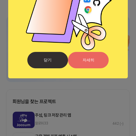
광고
닫기
자세히
회원님을 찾는 프로젝트
주섬, 링크 저장 관리 앱
팔로워
33
442
(-)