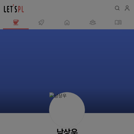
남
상
우
님
의
프
로
필
남상우