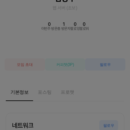
웹 서버
(
초보
)
0
1
0
0
이번주 방문
총 방문자
팔로잉
팔로워
모임 초대
커피챗
(
3
P)
팔로우
기본정보
포스팅
프로챗
네트워크
팔로우