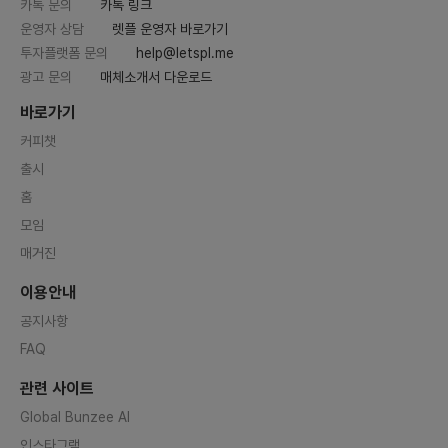
카톡 문의
카톡 링크
운영자 상담
렛플 운영자 바로가기
투자플랫폼 문의
help@letspl.me
광고 문의
매체소개서 다운로드
바로가기
커피챗
출시
홈
모임
매거진
이용안내
공지사항
FAQ
관련 사이트
Global Bunzee AI
인스타그램