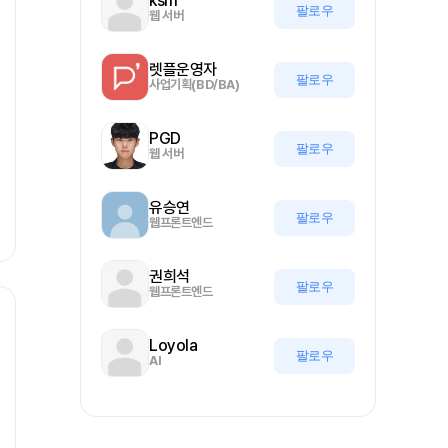
ksm
팔로우
웹 서버
렛플운영자
팔로우
사업기획(BD/BA)
PGD
팔로우
웹 서버
유승연
팔로우
웹프론트엔드
권희석
팔로우
웹프론트엔드
Loyola
팔로우
AI