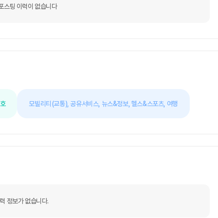
지도 모릅니다.하지만 저희는 차익거래를 남기려 하거나 많은 수
포스팅 이력이 없습니다
을 알리고, 작품들이 흥해서 그 작품에 담긴 작가의 철학이!100
의 60억짜리 작품이 지금도 회자되는 것처럼!진짜 작가들의 좋
 싫어서 그림을 잘그려도 시각디자인쪽으로 빠지는 작가들이 많았
를 해야하고 그렇지 않을 경우 왕따의 개념으로 시장에서 제외되
평가 절하되는 업계 분위기가 있었습니다.그 동안 IT플랫폼도 많
 작가들은 더 배척되고 뜨고있어도 공격받기 일수였습니다.이런 아
 생각하여 시작하였습니다!부정적으로 말해왔지만 전부 무너뜨리
, 박람회 관계자 모두 함께 상생하는 비즈니스를 만들겠다는 목표
, 더욱 커뮤니케이션이 잘되고, 매출이 잘 일어나도록하고, 기존
록하며, 신진작가들은 자신의 신작을 알릴 기회를 쉽고 저렴하게
선호
모빌리티(교통),
공유서비스,
뉴스&정보,
헬스&스포츠,
여행
의 16.5%라는 말도안되는 수수료를 낮추어 저렴하게 내어 그림
혁신을 가지고 시장진입을 하는 비슷한 스타트업이나 아이템 서비
최근 2년간 연 1조시장이 되어서 그런지 많이 나왔어요.. 하지
거부감을 들게 할 것이라 생각합니다.현재 시장 모든 참여자를 만족
갖고 오고 싶습니다.. 함께해주세요1차적으로는 B2C 서비스 구
비스를 계획하고 있습니다.data가 여기저기 흩어져있기 때문에
알아볼 수 있는 서비스가 없었는데요저희는 데이터를 약 3년간 모
늘려가면서 더 추가적인 데이터를 받아올 예정입니다.쉽지 않겠지
 시장이고 트래픽유도와 금융상품이 엮이면 수많은 서비스와 자체
데 함께하게 되면 브리핑드리겠습니다.당연히 확정이 아니기에 팀
력 정보가 없습니다.
 의견을 적극적으로 반영할 예정입니다!2. 회의 진행- 주 1회