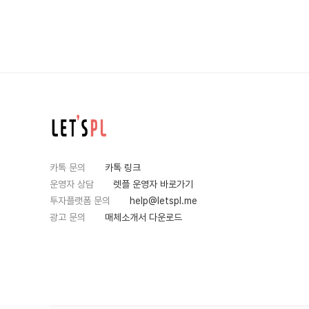
카톡 문의
카톡 링크
운영자 상담
렛플 운영자 바로가기
투자플랫폼 문의
help@letspl.me
광고 문의
매체소개서 다운로드