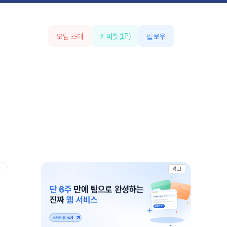
모임 초대
커피챗
(
1
P)
팔로우
광고