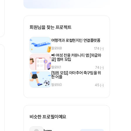
회원님을 찾는 프로젝트
여행객과 로컬현지인 연결플랫폼
팔로워
8
174
(-)
📢 여성 전용 커뮤니티 앱 [와글와
글] 멤버 모집
팔로워
1
74
(-)
[팀원 모집] 아마추어 축구팀을 위
한 어플
팔로워
0
45
(-)
비슷한 프로필이예요