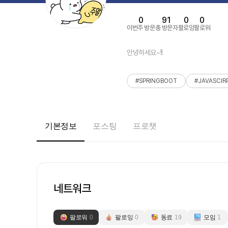
0
91
0
0
이번주 방문
총 방문자
팔로잉
팔로워
안녕하세요~!!
#SPRINGBOOT
#JAVASCIR
기본정보
포스팅
프로챗
네트워크
팔로워
0
팔로잉
0
동료
19
모임
1