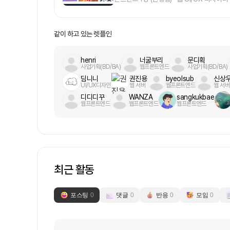
인, 구현해서 이런 사이트나 프로그램 만들
혀 하고 싶지 않고, 이 시장에 대해서도 혼자
총괄 기획자가 모든 정답이라고 생각하고 시
같이 하고 있는 렛플인
업까지 생각하며 끝까지 완성해볼 분!- 그림,
연 등의 문화예술을 주 1회 이상 꼭 하시는 
henri
너굴부리
문디획
실 분!- 잠수타지 않고 연락을 잘해주시는 
사업기획(BD/BA)
웹프론트엔드
사업기획(BD/BA)
주시면서 연락해주실 분- 정말 본인이 같이
딤니니
권진용
byeolsub
신상
주실 분!- 한번도 안 써본 라이브러리나, 
UI/UX디자인
웹 서버
웹프론트엔드
웹 서버
들이 모여있습니다!얼른 합류해주세요!2. 거
디디디꾸
WANZA
sangkukbae
가 기획해주면 대충 디자인, 개발 구현하고
웹프론트엔드
웹프론트엔드
웹프론트엔드
실 분 → 바로 방출3. 프로젝트의 시작 
해왔지만, 일단! 제가 많이 부족합니다.그
스를 일으켜보자라는 마음이 커서 시작하게
자 붐이된 시대에 투자할 곳을 많이 찾고 
처를 찾다보니 가장 수익률이 좋은 곳은 
합쳐진 수익률이 극대화된 상품이었죠.그런데
최근 활동
겨나는 시기임에도 기존의 좋은 작품들은 하나
만 새로운 플랫폼에 유입되면서 그들은 기존
니다.작가님들과 친해지며 미술업계 깊숙히
포스팅
0
댓글
0
반응
0
모임
0
고 기득권이 자리잡아 그 울타리를 절대 부수
고 보고 있고, 그들만의 리그였던 주식시장
이제 미술시장의 차례라고 생각됩니다.미술시