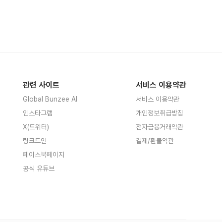
관련 사이트
서비스 이용약관
Global Bunzee AI
서비스 이용약관
인스타그램
개인정보취급방침
X(트위터)
전자금융거래약관
링크드인
결제/환불약관
페이스북페이지
공식 유튜브