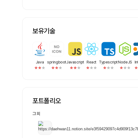
: 매주 수요일 저녁 8시(날짜/시간)이 변경
음- 주 8 ~ 10시간 사용 가능해야함→ 
니다!(가장 중요)3. 합류 프로세스1. 지
이 계셔서 커피챗 주지 않으면 연락이 닿지 않
낼 수 있는 부분이 있다는 것이 커피챗으로 확
보유기술
라는 뜻을 모르는 분이 계시던데 그럼 바로 
거절4. 프로젝트 진행 단톡방 합류 및 본인 
R&amp;R 설정4. 현재 필요 포지션- 데
갤러리 사이트와 미술작품 정보들을 긁어 모
구성: 우리가 모아둔 data 기반으로 인사이
Java
springboot
Javascript
을 위한 데이터 가공- 인프라 개발자: AWS
React
Typescript
NodeJS
In
워크 구성, 개발 환경 구성, 현재 합류된 개
서비스 고객으로 만들기- 리드 개발자 (1명)
세팅, 예상 비용산출, 깃, 각종 코드 관리, 
포지션을 적어놨구요.실력이 부족하더라도 
분들을 찾습니다.5. 그외책임감 있게 진행하
포트폴리오
도 못정하고,3. 애정도 없고,4. 본인이 여기
트폴리오에 뭘 담고싶은지모르겠는 분은 은 
나, 상사가 있거나 한 경우가 아니기에사이
그 외
적으로 해야할 것을 파악하고 PM에게 뭘
거리를 주고 이걸 포트폴리오로 가져갈 수 
경력 7년차인 저에게서 많은 것들을 배워갈
없습니다..또한, 이게 진짜 진행되고 있는