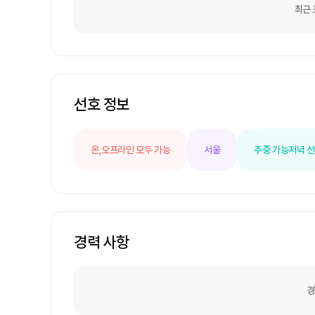
붐이 먼저 더 커져있기에 더 후순위로 밀릴
최근 
익을 안좋게 남기려는 것이 아니라,진짜 미술
년동안 회자되는 소크라테스의 책처럼!피카소
은 작품을 잘 살리고 싶습니다.이런 업계가
는데,그 이유가 꼭 갤러리를 통해서만 거래
거나, 유명 갤러리 코스를 밟지 못하면 가치
이 나왔으나, 새로운 IT플랫폼에 출품하는
선호 정보
날로그 시스템 충분히 바꿀 기회가 있다고
겠다가 아니라 옥션, 갤러리, 작가, 컬렉터
가 있는 팀입니다.갤러리들은 상호 호환되고
화백분들의 작품은 더욱 잘 유통될 수 있도
온,오프라인 모두 가능
서울
주중 가능
저녁 
얻을 수 있으며, 소비자는 옥션사, 갤러리사
을 구매할 수 있도록 하는 것이죠.완전한 
스들이 조금씩 생겨나고 있습니다.미술시장이 
만 그건 너무 빠르게 시장에 반기를 들어 
시키면서 서서히 침투하여 배민처럼 변화를 
현2차적으로 B2B 서비스3차적으로 융합서
경력 사항
그 동안 미술 작품에 대한 정보를 제대로 
았고, 많지는 않지만 협업 갤러리를 점차 
만, 정보의 비대칭을 많이 해소할 수 있는
상품을 낼 수 있을 것입니다.로드맵이 있는
경
원 또는 사이드프로젝트로 참여해주시는 분들의