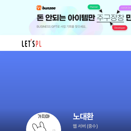
노
대
환
님
의
프
로
필
노대환
웹 서버
(
중수
)