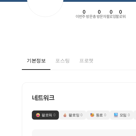
0
0
0
0
이번주 방문
총 방문자
팔로잉
팔로워
기본정보
포스팅
프로챗
네트워크
팔로워
0
팔로잉
0
동료
0
모임
0