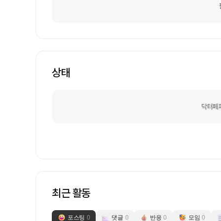
상태
닥터페
최근 활동
포스팅
0
댓글
0
반응
0
모임
0