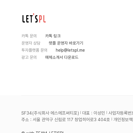
카톡 문의
카톡 링크
운영자 상담
렛플 운영자 바로가기
투자플랫폼 문의
help@letspl.me
광고 문의
매체소개서 다운로드
SF34(주식회사 에스에프써티포)
대표 : 이성민
사업자등록번호 :
주소 : 서울 관악구 신림로 117 창업히어로3 404호
개인정보책임