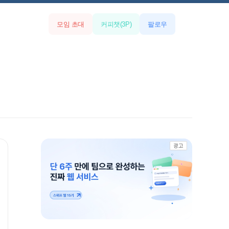
모임 초대
커피챗
(
3
P)
팔로우
광고