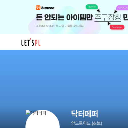
닥
터
페
퍼
님
의
프
로
필
닥터페퍼
안드로이드
(
초보
)