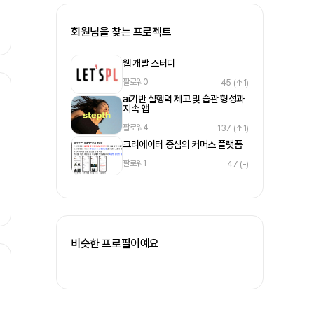
회원님을 찾는 프로젝트
웹 개발 스터디
팔로워
0
45
(↑1)
ai기반 실행력 제고 및 습관 형성과
지속 앱
팔로워
4
137
(↑1)
크리에이터 중심의 커머스 플랫폼
팔로워
1
47
(-)
비슷한 프로필이예요