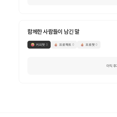
함께한 사람들이 남긴 말
커피챗
0
프로젝트
0
프로챗
0
아직 후