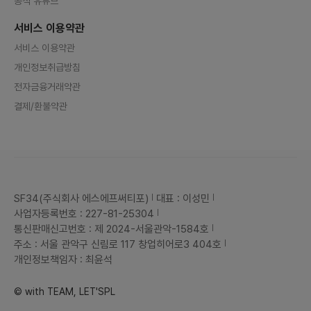
공식 유튜브
서비스 이용약관
서비스 이용약관
개인정보취급방침
전자금융거래약관
결제/환불약관
SF34(주식회사 에스에프써티포)
대표 : 이성민
사업자등록번호 : 227-81-25304
통신판매신고번호 : 제 2024-서울관악-1584호
주소 : 서울 관악구 신림로 117 창업히어로3 404호
개인정보책임자 : 최윤석
© with TEAM, LET'SPL