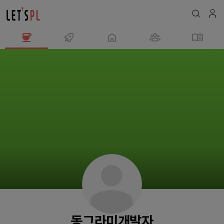
동
그
라
미
개
발
자
님
의
프
로
필
동그라미개발자