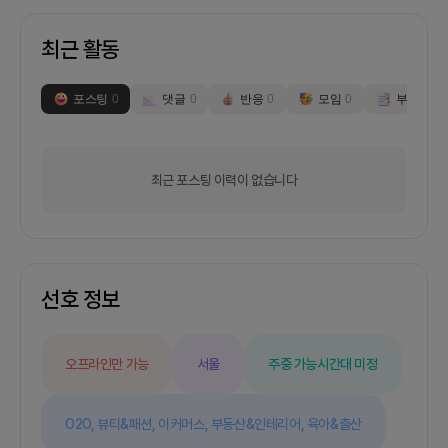
최근 활동
포스팅
0
댓글
0
반응
0
모임
0
부스
0
최근 포스팅 이력이 없습니다
선호 정보
오프라인만 가능
서울
주중 가능
시간대 미정
O2O,
뷰티&패션,
이커머스,
부동산&인테리어,
육아&출산