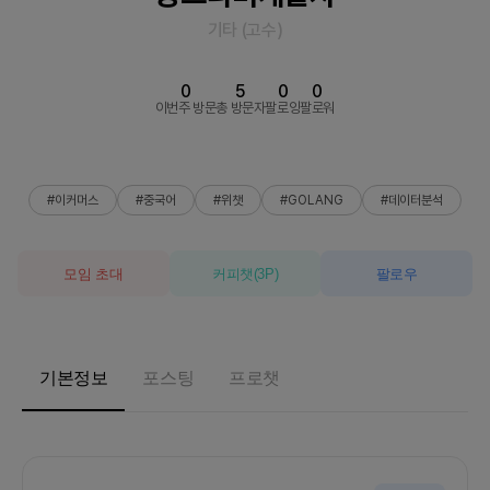
기타
(
고수
)
0
5
0
0
이번주 방문
총 방문자
팔로잉
팔로워
#이커머스
#중국어
#위챗
#GOLANG
#데이터분석
모임 초대
커피챗
(
3
P)
팔로우
기본정보
포스팅
프로챗