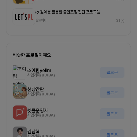
🌿 원예를 활용한 불안조절 집단 프로그램
팔로워
0
31
(-)
비슷한 프로필이예요
조예림yelim
팔로우
사업기획(BD/BA)
천상간판
팔로우
사업기획(BD/BA)
렛플운영자
팔로우
사업기획(BD/BA)
김남혁
팔로우
사업기획(BD/BA)