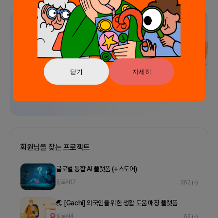
광고
닫기
자세히
회원님을 찾는 프로젝트
글로벌 통합 AI 플랫폼 (+스토어)
팔로워
17
362
(-)
🌏 [Gachi] 외국인을 위한 생활 도움 매칭 플랫픔
팔로워
4
62
(-)