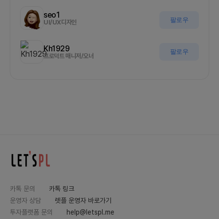
seo1
팔로우
UI/UX디자인
Kh1929
팔로우
프로덕트 매니저/오너
카톡 문의
카톡 링크
운영자 상담
렛플 운영자 바로가기
투자플랫폼 문의
help@letspl.me