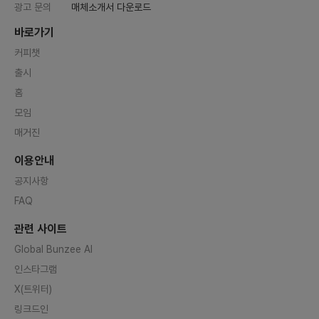
광고 문의
매체소개서 다운로드
바로가기
커피챗
출시
홈
모임
매거진
이용안내
공지사항
FAQ
관련 사이트
Global Bunzee AI
인스타그램
X(트위터)
링크드인