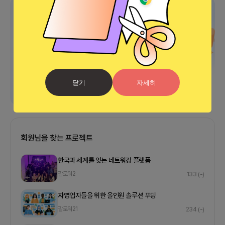
광고
닫기
자세히
회원님을 찾는 프로젝트
한국과 세계를 잇는 네트워킹 플랫폼
팔로워
2
133
(-)
자영업자들을 위한 올인원 솔루션 푸딩
팔로워
21
234
(-)