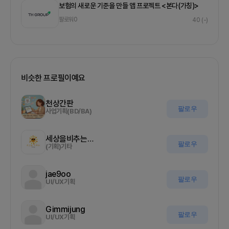
보험의 새로운 기준을 만들 앱 프로젝트 <본다(가칭)>
팔로워
0
40
(-)
비슷한 프로필이예요
천상간판
팔로우
사업기획(BD/BA)
세상을비추는올기자
팔로우
(기획)기타
jae9oo
팔로우
UI/UX기획
Gimmijung
팔로우
UI/UX기획