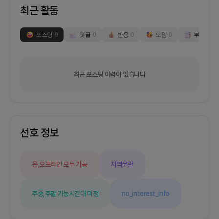
최근 활동
포스팅
0
댓글
0
반응
0
모임
0
부스
0
최근 포스팅 이력이 없습니다
선호 정보
온,오프라인 모두 가능
지역무관
주중,주말 가능
시간대 미정
no_interest_info