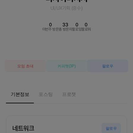
UI/UX기획
(
중수
)
0
33
0
0
이번주 방문
총 방문자
팔로잉
팔로워
모임 초대
커피챗
(
3
P)
팔로우
기본정보
포스팅
프로챗
네트워크
팔로우