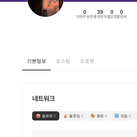
0
39
0
0
이번주 방문
총 방문자
팔로잉
팔로워
기본정보
포스팅
프로챗
네트워크
팔로워
0
팔로잉
0
동료
0
모임
0