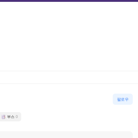
팔로우
부스
0