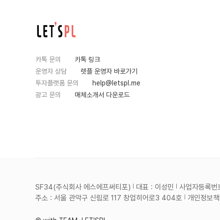
카톡 문의
카톡 링크
운영자 상담
렛플 운영자 바로가기
투자플랫폼 문의
help@letspl.me
광고 문의
매체소개서 다운로드
SF34(주식회사 에스에프써티포)
대표 : 이성민
사업자등록번호 :
주소 : 서울 관악구 신림로 117 창업히어로3 404호
개인정보책임