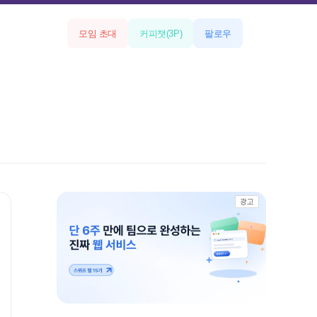
모임 초대
커피챗
(
3
P)
팔로우
광고