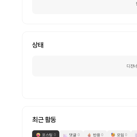
상태
디쟌너
최근 활동
포스팅
0
댓글
0
반응
0
모임
0