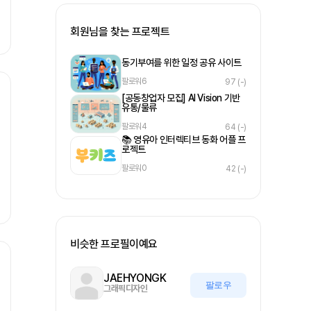
회원님을 찾는 프로젝트
동기부여를 위한 일정 공유 사이트
팔로워
6
97
(-)
[공동창업자 모집] AI Vision 기반
유통/물류
팔로워
4
64
(-)
📚 영유아 인터렉티브 동화 어플 프
로젝트
팔로워
0
42
(-)
비슷한 프로필이예요
JAEHYONGK
팔로우
그래픽디자인