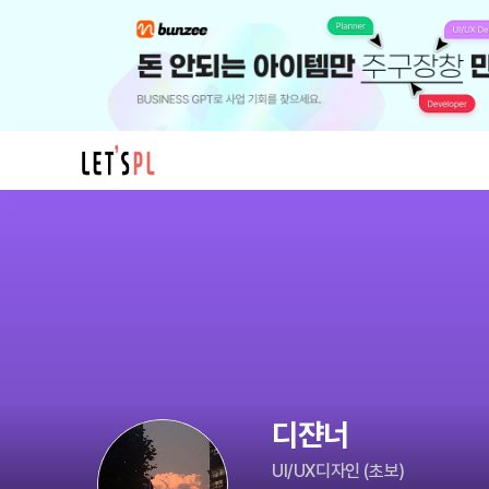
디
쟌
너
님
의
프
로
필
디쟌너
UI/UX디자인
(
초보
)