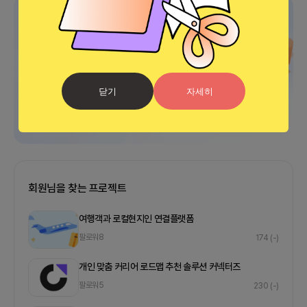
광고
닫기
자세히
회원님을 찾는 프로젝트
여행객과 로컬현지인 연결플랫폼
팔로워
8
174
(-)
개인 맞춤 커리어 로드맵 추천 솔루션 커넥터즈
팔로워
5
230
(-)