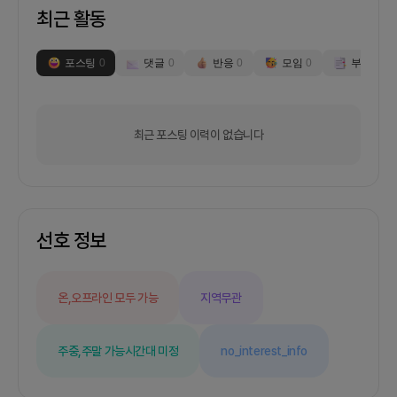
최근 활동
포스팅
0
댓글
0
반응
0
모임
0
부스
0
최근 포스팅 이력이 없습니다
선호 정보
온,오프라인 모두 가능
지역무관
주중,주말 가능
시간대 미정
no_interest_info