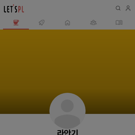
라
안
기
님
의
프
로
필
라안기