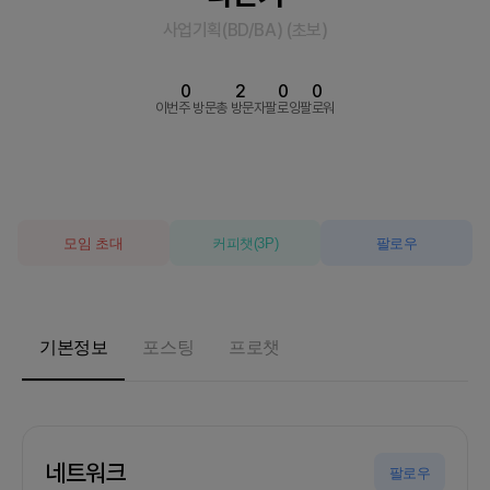
사업기획(BD/BA)
(
초보
)
0
2
0
0
이번주 방문
총 방문자
팔로잉
팔로워
모임 초대
커피챗
(
3
P)
팔로우
기본정보
포스팅
프로챗
네트워크
팔로우