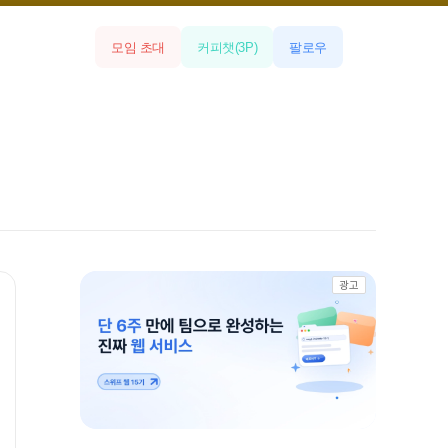
모임 초대
커피챗
(
3
P)
팔로우
광고