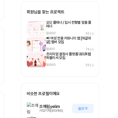
회원님을 찾는 프로젝트
오딘 플래너 / 입시 전형별 맞춤 플
래너
팔로워
0
62
(-)
📢 여성 전용 커뮤니티 앱 [와글와
글] 멤버 모집
팔로워
1
74
(-)
프리미엄 결정사 플랫폼 UI/UX·웹
퍼블리셔 모집
팔로워
0
59
(-)
비슷한 프로필이예요
조예림yelim
팔로우
사업기획(BD/BA)