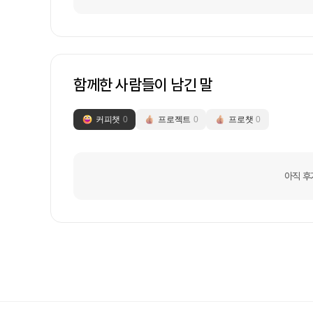
함께한 사람들이 남긴 말
커피챗
0
프로젝트
0
프로챗
0
아직 후