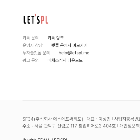
카톡 문의
카톡 링크
운영자 상담
렛플 운영자 바로가기
투자플랫폼 문의
help@letspl.me
광고 문의
매체소개서 다운로드
SF34(주식회사 에스에프써티포)
대표 : 이성민
사업자등록번호 :
주소 : 서울 관악구 신림로 117 창업히어로3 404호
개인정보책임