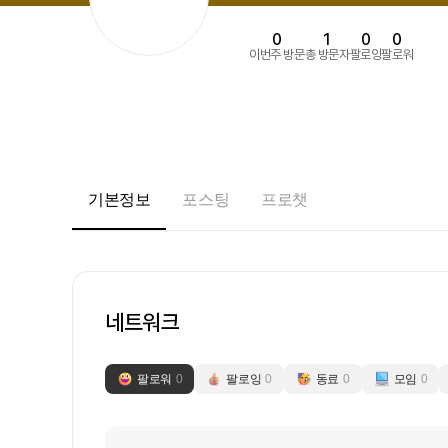
0
1
0
0
이번주 방문
총 방문자
팔로잉
팔로워
기본정보
포스팅
프로챗
네트워크
팔로워
0
팔로잉
0
동료
0
모임
0