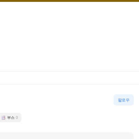
팔로우
부스
0