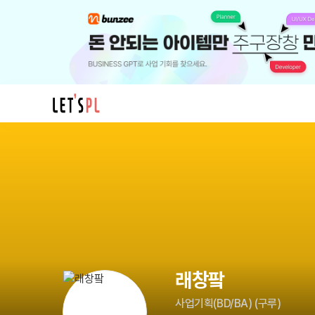
래
창
팤
님
의
프
로
필
래창팤
사업기획(BD/BA)
(
구루
)