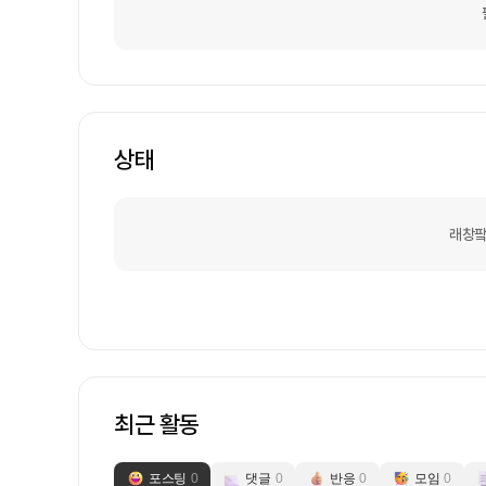
상태
래창팤
최근 활동
포스팅
0
댓글
0
반응
0
모임
0