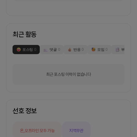
하게 되었습니다.네이버엑스퍼트 벤치마킹하여 작업
하고 있습니다.- 세상의 다양한 전문가를 유저와 연
결해주는, 유료 상담플랫폼입니다.- 의사/노무사/변
호사/펫/뷰티/사주/인플루언서 상담 등 다양한 파트
너로 구성되 있습니다.2. 회의 진행/모임 방식- 일요
최근 활동
일 22시 1회 디스코드로 전체회의 참석필수입니다.-
온라인은 디스코드를 활용하고, 오프라인은 스터디
카페등을 대관할 예정입니다3. 리더 경험 및 경력-
포스팅
0
댓글
0
반응
0
모임
0
부스
0
저는 ,총 14명정도의 규모의 팀으로써,저는 팀 루시
드엑스퍼트 대표로, 역할을 2년간 담당하고 있습니
다.여러 데모덱에 우리 루시드엑스퍼트는 선정되고
있고,우리는 프로젝트 대표 한명의 올인원 리드보다
최근 포스팅 이력이 없습니다
는, 팀단위 협업 성장을 추구하며, 많은 훌륭하시고
성실하며 포기하지않으며 그리고도 도전적인 팀원을
원합니다.- 이 프로젝트에서,전체 프로덕트의 전략기
획 및 프로젝트 매니징,영업,발표,마케팅을 진행하고
있습니다.다만 한분한분 더 많이 팀에 들어오셔서, 논
의를 같이 했으면 좋겠습니다.4. 기타모집인원입니
선호 정보
다.🟠리액트네이티브개발자2명
https://stackshare.io/lucidexpert/lucidexpert
🟠백앤드풀스택2명
온,오프라인 모두 가능
지역무관
https://stackshare.io/lucidexpert/lucidexpert