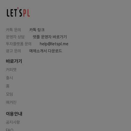
카톡 문의
카톡 링크
운영자 상담
렛플 운영자 바로가기
투자플랫폼 문의
help@letspl.me
광고 문의
매체소개서 다운로드
바로가기
커피챗
출시
홈
모임
매거진
이용안내
공지사항
FAQ