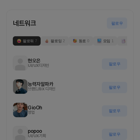
네트워크
팔로우
팔로워
7
팔로잉
2
동료
0
모임
1
부스
0
현오은
팔로우
UI/UX디자인
능력자알파카
팔로우
브랜드/BX 디자인
GioOh
팔로우
영업
popoo
팔로우
UI/UX기획