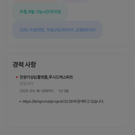
🟠uiux디자이너2명피그마 경력1년이상 숙련자
주중,주말 가능
시간대 미정
O2O,
의료/병원,
부동산&인테리어,
금융&핀테크
경력 사항
전문가상담플랫폼,루시드엑스퍼트
모임 리더
2025-04-18
~
현재까지
1년 3월
https://letspl.me/project/2239에 참여하고 있습니다.