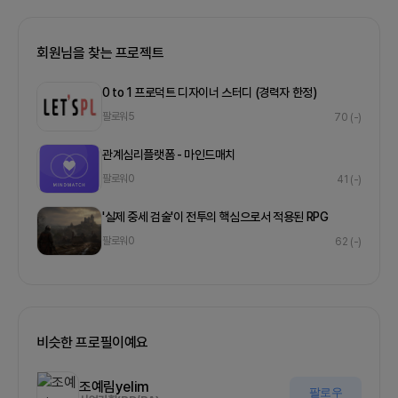
회원님을 찾는 프로젝트
0 to 1 프로덕트 디자이너 스터디 (경력자 한정)
팔로워
5
70
(-)
관계심리플랫폼 - 마인드매치
팔로워
0
41
(-)
' 실제 중세 검술'이 전투의 핵심으로서 적용된 RPG
팔로워
0
62
(-)
비슷한 프로필이예요
조예림yelim
팔로우