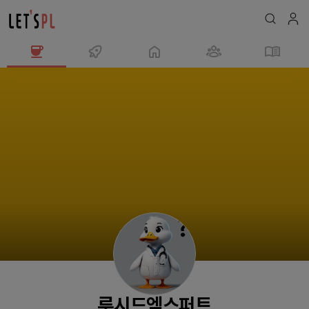
루
시
드
엑
스
퍼
트
님
의
프
로
필
루시드엑스퍼트