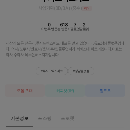
사업기획(BD/BA)
(
중수
)
리더
0
618
7
2
이번주 방문
총 방문자
팔로잉
팔로워
세상의 모든 전문가,루시드엑스퍼트 대표를 맡고 있습니다.유료상담플랫폼입니
다. 의사/노무사/변호사/펫/사주/인플루언서가 서비스내 파트너입니다.대표는
의사,수의사 복수면허소지자입니다.
#루시드엑스퍼트
#상담플랫폼
모임 초대
커피챗
(
1
P)
팔로우
기본정보
포스팅
프로챗