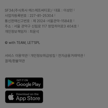
SF34(주식회사 에스에프써티포)
대표 : 이성민
사업자등록번호 : 227-81-25304
통신판매신고번호 : 제 2024-서울관악-1584호
주소 : 서울 관악구 신림로 117 창업히어로3 404호
개인정보책임자 : 최윤석
© with TEAM, LET'SPL
서비스 이용약관
개인정보취급방침
전자금융거래약관
결제/환불약관