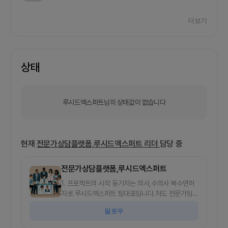
더보기
상태
루시드엑스퍼트님의 상태값이 없습니다
현재
전문가상담플랫폼,루시드엑스퍼트
리더
담당 중
전문가상담플랫폼,루시드엑스퍼트
1. 프로젝트의 시작 동기저는 의사,수의사 복수면허
자로 루시드엑스퍼트 팀대표입니다.저도 전문가임에
도 많은 사람들이 전문가 도움이 필요할때 가족이라
팔로우
던지 엄한곳에서 시간낭비하는 모습을 많이 보았습
니다.저 또한 비슷하였구요. 그래서 이 서비스를 시작