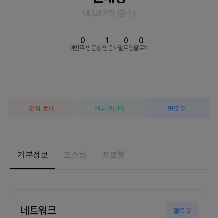
UI/UX기획
(
중수
)
0
1
0
0
이번주 방문
총 방문자
팔로잉
팔로워
모임 초대
커피챗
(
3
P)
팔로우
기본정보
포스팅
프로챗
네트워크
팔로우