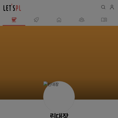
린
대
장
님
의
프
로
필
린대장