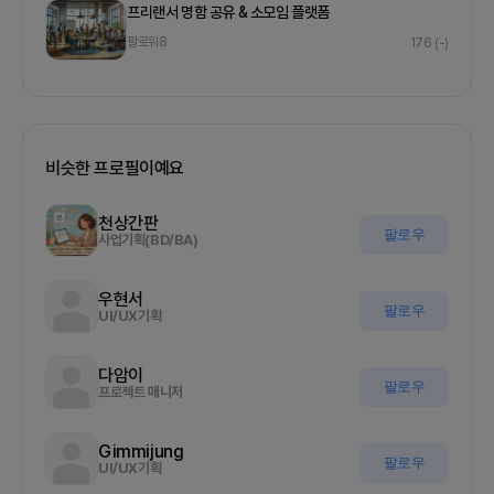
프리랜서 명함 공유 & 소모임 플랫폼
팔로워
8
176
(-)
비슷한 프로필이예요
천상간판
팔로우
사업기획(BD/BA)
우현서
팔로우
UI/UX기획
다암이
팔로우
프로젝트 매니저
Gimmijung
팔로우
UI/UX기획