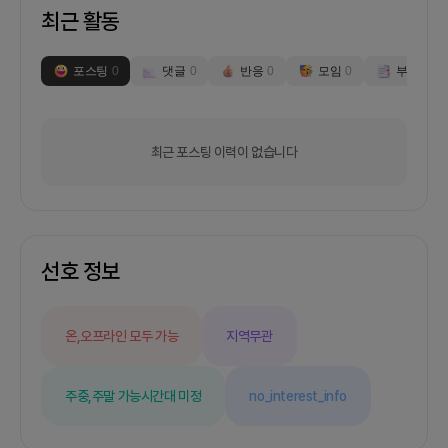
최근 활동
포스팅
0
댓글
0
반응
0
모임
0
부스
0
최근 포스팅 이력이 없습니다
선호 정보
온,오프라인 모두 가능
지역무관
주중,주말 가능
시간대 미정
no_interest_info