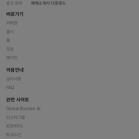
광고 문의
매체소개서 다운로드
바로가기
커피챗
출시
홈
모임
매거진
이용안내
공지사항
FAQ
관련 사이트
Global Bunzee AI
인스타그램
X(트위터)
링크드인