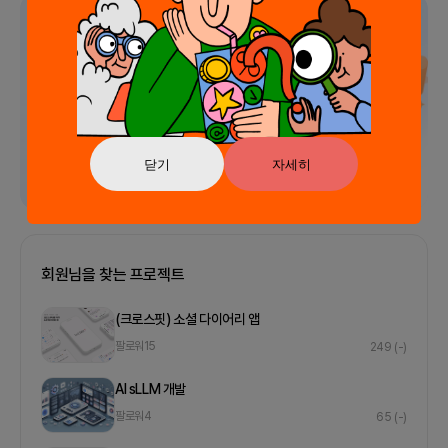
광고
닫기
자세히
회원님을 찾는 프로젝트
(크로스핏) 소셜 다이어리 앱
팔로워
15
249
(-)
AI sLLM 개발
팔로워
4
65
(-)