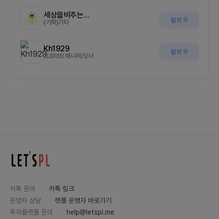
세상을비추는올기자
팔로우
(기획)기타
Kh1929
팔로우
프로덕트 매니저/오너
카톡 문의
카톡 링크
운영자 상담
렛플 운영자 바로가기
투자플랫폼 문의
help@letspl.me