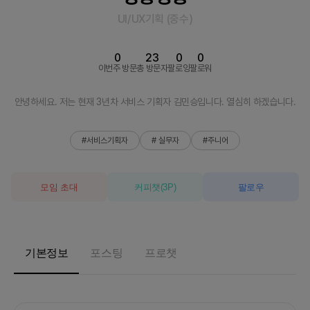
UI/UX기획
(
중수
)
0
23
0
0
이번주 방문
총 방문자
팔로잉
팔로워
안녕하세요. 저는 현재 3년차 서비스 기획자 김민승입니다. 열심히 하겠습니다.
#서비스기획자
# 실무자
#주니어
모임 초대
커피챗
(
3
P)
팔로우
기본정보
포스팅
프로챗