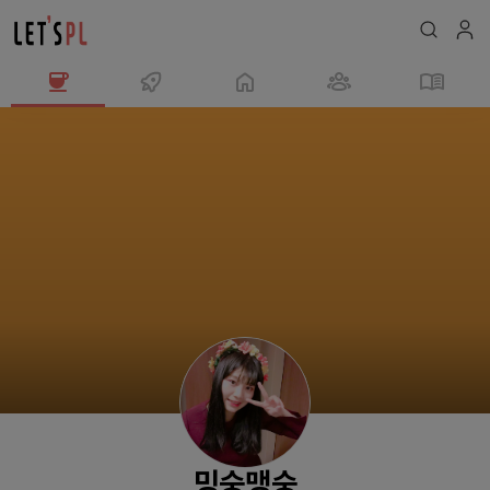
밍
숭
맹
숭
님
의
프
로
필
밍숭맹숭