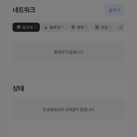
네트워크
팔로우
팔로워
0
팔로잉
0
동료
0
모임
0
부스
0
팔로워가 없습니다
상태
밍숭맹숭님의 상태값이 없습니다