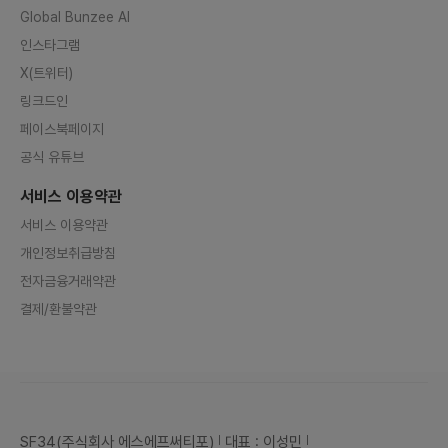
Global Bunzee AI
인스타그램
X(트위터)
링크드인
페이스북페이지
공식 유튜브
서비스 이용약관
서비스 이용약관
개인정보취급방침
전자금융거래약관
결제/환불약관
SF34(주식회사 에스에프써티포)
대표 : 이성민