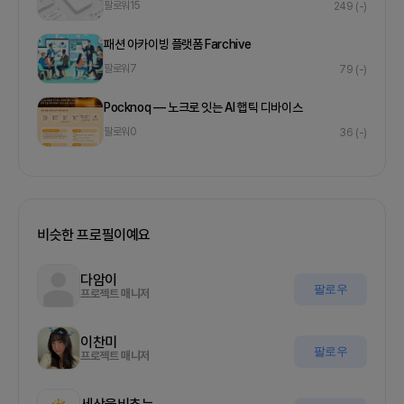
팔로워
15
249
(-)
패션 아카이빙 플랫폼 Farchive
팔로워
7
79
(-)
Pocknoq — 노크로 잇는 AI 햅틱 디바이스
팔로워
0
36
(-)
비슷한 프로필이예요
다암이
팔로우
프로젝트 매니저
이찬미
팔로우
프로젝트 매니저