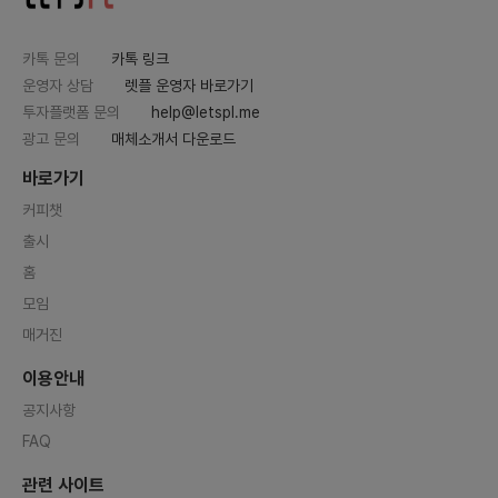
카톡 문의
카톡 링크
운영자 상담
렛플 운영자 바로가기
투자플랫폼 문의
help@letspl.me
광고 문의
매체소개서 다운로드
바로가기
커피챗
출시
홈
모임
매거진
이용안내
공지사항
FAQ
관련 사이트