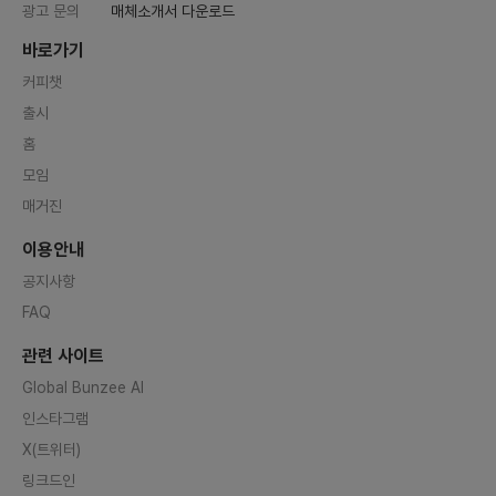
광고 문의
매체소개서 다운로드
바로가기
커피챗
출시
홈
모임
매거진
이용안내
공지사항
FAQ
관련 사이트
Global Bunzee AI
인스타그램
X(트위터)
링크드인