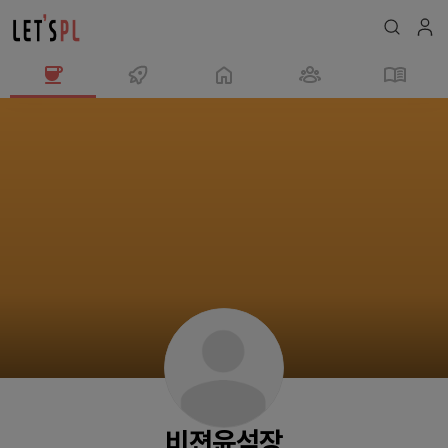
비
젼
윤
석
장
님
의
프
로
필
비젼윤석장