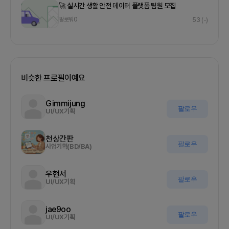
🚀 실시간 생활 안전 데이터 플랫폼 팀원 모집
팔로워
0
53
(-)
비슷한 프로필이예요
Gimmijung
팔로우
UI/UX기획
천상간판
팔로우
사업기획(BD/BA)
우현서
팔로우
UI/UX기획
jae9oo
팔로우
UI/UX기획