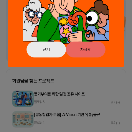
광고
닫기
자세히
회원님을 찾는 프로젝트
동기부여를 위한 일정 공유 사이트
팔로워
6
97
(-)
[공동창업자 모집] AI Vision 기반 유통/물류
팔로워
4
64
(-)