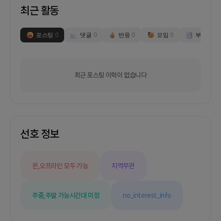
최근 활동
포스팅
0
댓글
0
반응
0
모임
0
부스
0
최근 포스팅 이력이 없습니다
선호 정보
온,오프라인 모두 가능
지역무관
주중,주말 가능
시간대 미정
no_interest_info