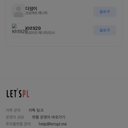
다암이
팔로우
프로젝트 매니저
Kh1929
팔로우
프로덕트 매니저/오너
카톡 문의
카톡 링크
운영자 상담
렛플 운영자 바로가기
투자플랫폼 문의
help@letspl.me