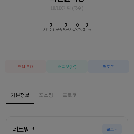
UI/UX기획
(
중수
)
0
0
0
0
이번주 방문
총 방문자
팔로잉
팔로워
모임 초대
커피챗
(
3
P)
팔로우
기본정보
포스팅
프로챗
네트워크
팔로우