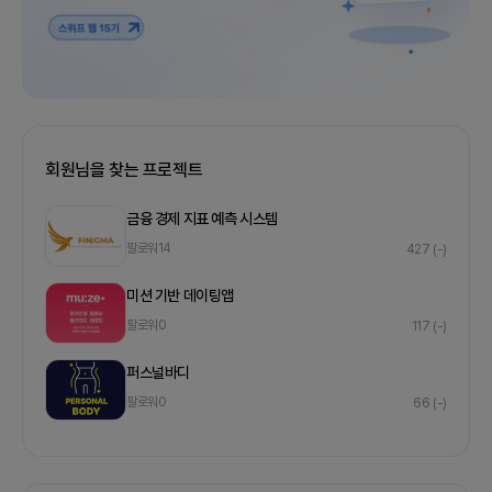
회원님을 찾는 프로젝트
금융 경제 지표 예측 시스템
팔로워
14
427
(-)
미션 기반 데이팅앱
팔로워
0
117
(-)
퍼스널바디
팔로워
0
66
(-)