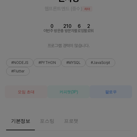
웹프론트엔드
(
중수
)
리더
0
210
6
2
이번주 방문
총 방문자
팔로잉
팔로워
프로그램 경력이 많습니다.
#NODEJS
#PYTHON
#MYSQL
#JavaScrpt
#Flutter
모임 초대
커피챗
(
3
P)
팔로우
기본정보
포스팅
프로챗