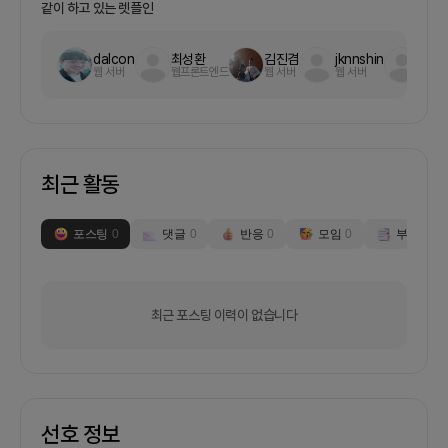
https://openapi.dbsec.co.kr/apiservice- 키움
같이 하고 있는 렛플인
증권 : https://openapi.kiwoom.com/목표 산출
물- TypeScript Library- Python Library작업 환
dalcon
최성환
김진겸
jknnshin
김상
경- 통합 개발 환경 : VSCode (Visual Studio
웹 서버
웹프론트엔드
웹 서버
웹 서버
웹프
Code)- 사용 언어 : Node.js 22.14, Python 3.12
협업 환경- GitHub :
https://github.com/jopenbusiness/StockHub-
Offline Meeting : Zoom- 실시간 알림 : 블루스톤
오픈채팅방
최근 활동
(https://open.kakao.com/o/gZKGWq0f)주요
업무- 증권사 REST API별 Open API
Specfication 작성- TypeScript와 Python 라이
포스팅
0
댓글
0
반응
0
모임
0
부스
0
브러리 제작- Test 프로그램을 작성하여 API
Specfication 검증프로젝트의 산출물은 오픈소스
(GNU GPL 3.0)로 배포 합니다.따라서, 프로젝트를
통해서 수입 창출은 기대하기 어렵습니다. (오히려 비
최근 포스팅 이력이 없습니다
용 발생)관련하여 진행한 프로젝트1 단계 프로젝트기
간 : 2023년 3월부터 2023년 말까지업무 : 한국투자
증권 REST API를 사용하는 TypeScript 라이브러리
제작관련 사이트- Efriend 홈페이지 :
https://efriendexpert.com/- GitHub :
https://github.com/pnuskgh/EFriendService-
선호 정보
TypeScript 라이브러리 :