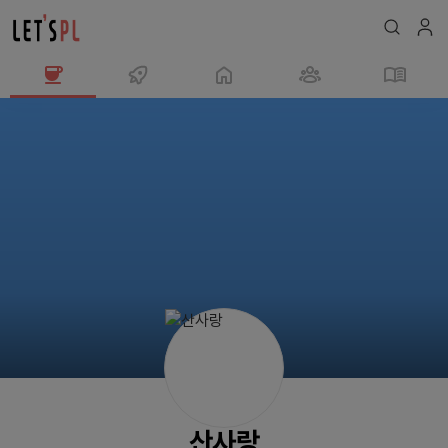
산
사
랑
님
의
프
로
필
산사랑