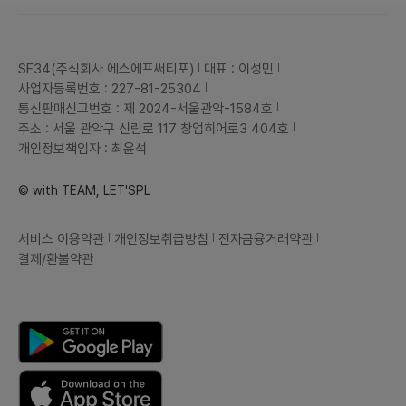
SF34(주식회사 에스에프써티포)
대표 : 이성민
사업자등록번호 : 227-81-25304
통신판매신고번호 : 제 2024-서울관악-1584호
주소 : 서울 관악구 신림로 117 창업히어로3 404호
개인정보책임자 : 최윤석
© with TEAM, LET'SPL
서비스 이용약관
개인정보취급방침
전자금융거래약관
결제/환불약관