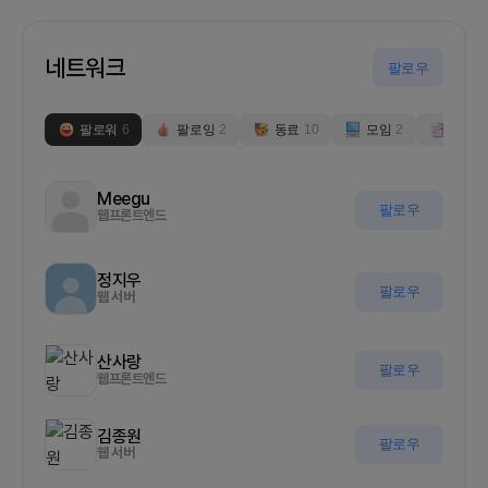
네트워크
팔로우
팔로워
6
팔로잉
2
동료
10
모임
2
부스
0
Meegu
팔로우
웹프론트엔드
정지우
팔로우
웹 서버
산사랑
팔로우
웹프론트엔드
김종원
팔로우
웹 서버