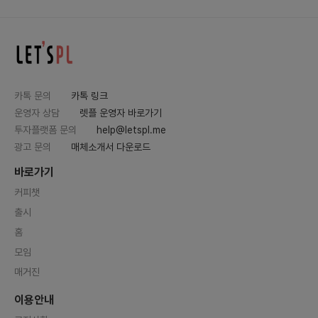
카톡 문의
카톡 링크
운영자 상담
렛플 운영자 바로가기
투자플랫폼 문의
help@letspl.me
광고 문의
매체소개서 다운로드
바로가기
커피챗
출시
홈
모임
매거진
이용안내