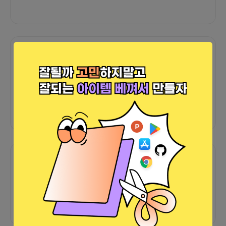
보유기술
NodeJS
Flutter
Python
sql
html5
css3
Javascript
포트폴리오
외부 연동 정보가 없습니다