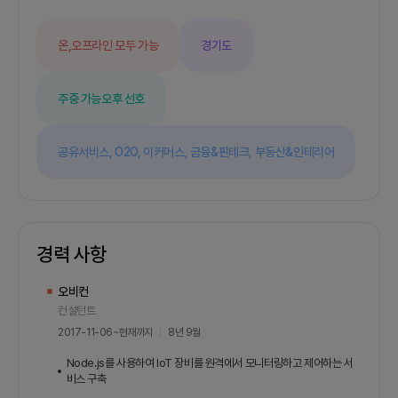
https://www.npmjs.com/package/efriend2단
계 프로젝트기간 : 2024년 1월부터 2024년 6월 말
온,오프라인 모두 가능
경기도
까지업무 : LS증권 REST API를 라이브러리에 추가
팀 구성에 문제가 있어서, 다음과 같이 변형하여 진행
함- 협업하지 않고 독자적으로 진행함- “투자 자동화
주중 가능
오후 선호
서비스 제작” 대신 “LS증권 REST API 추가”로 업무
를 변경
공유서비스,
O2O,
이커머스,
금융&핀테크,
부동산&인테리어
경력 사항
오비컨
컨설턴트
2017-11-06
~
현재까지
8년 9월
Node.js를 사용하여 IoT 장비를 원격에서 모니터링하고 제어하는 서
비스 구축