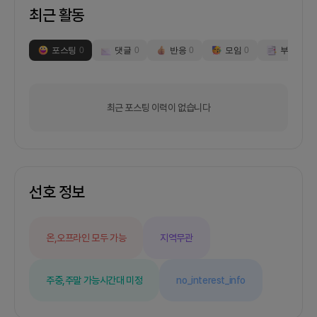
최근 활동
포스팅
0
댓글
0
반응
0
모임
0
부스
0
최근 포스팅 이력이 없습니다
선호 정보
온,오프라인 모두 가능
지역무관
주중,주말 가능
시간대 미정
no_interest_info