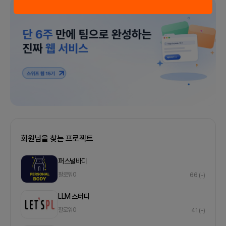
광고
회원님을 찾는 프로젝트
퍼스널바디
팔로워
0
66
(-)
LLM 스터디
팔로워
0
41
(-)