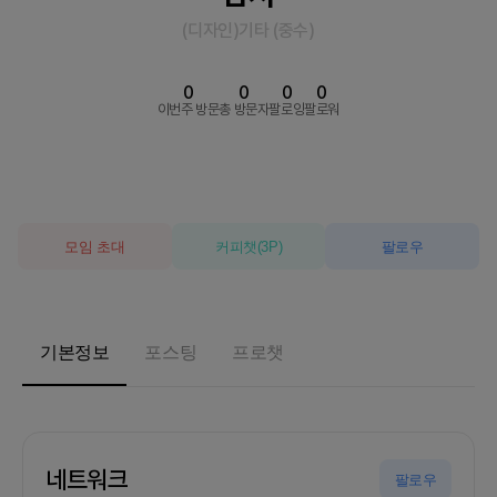
(디자인)기타
(
중수
)
0
0
0
0
이번주 방문
총 방문자
팔로잉
팔로워
모임 초대
커피챗
(
3
P)
팔로우
기본정보
포스팅
프로챗
네트워크
팔로우