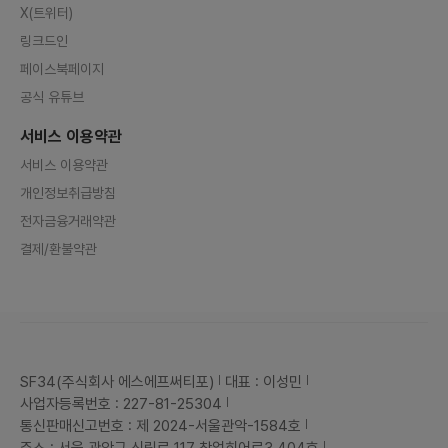
X(트위터)
링크드인
페이스북페이지
공식 유튜브
서비스 이용약관
서비스 이용약관
개인정보취급방침
전자금융거래약관
결제/환불약관
SF34(주식회사 에스에프써티포)
대표 : 이성민
사업자등록번호 : 227-81-25304
통신판매신고번호 : 제 2024-서울관악-1584호
주소 : 서울 관악구 신림로 117 창업히어로3 404호