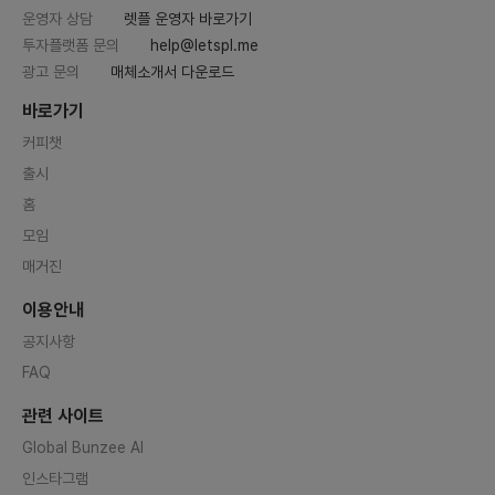
운영자 상담
렛플 운영자 바로가기
투자플랫폼 문의
help@letspl.me
광고 문의
매체소개서 다운로드
바로가기
커피챗
출시
홈
모임
매거진
이용안내
공지사항
FAQ
관련 사이트
Global Bunzee AI
인스타그램