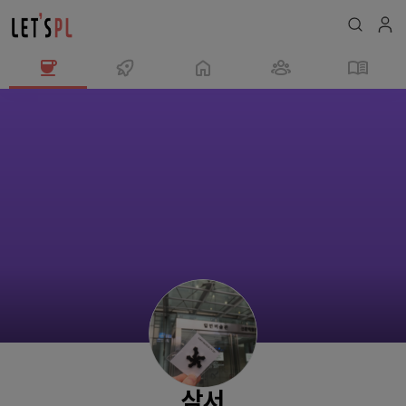
삼
서
님
의
프
로
필
삼서