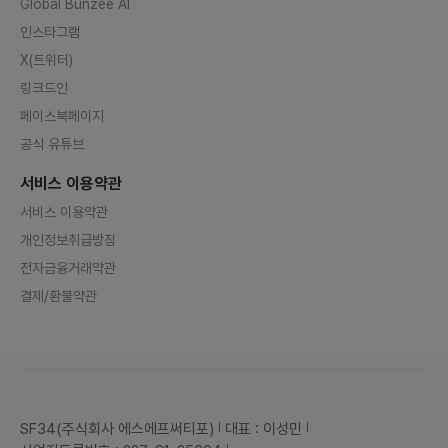
Global Bunzee AI
인스타그램
X(트위터)
링크드인
페이스북페이지
공식 유튜브
서비스 이용약관
서비스 이용약관
개인정보취급방침
전자금융거래약관
결제/환불약관
SF34(주식회사 에스에프써티포)
대표 : 이성민