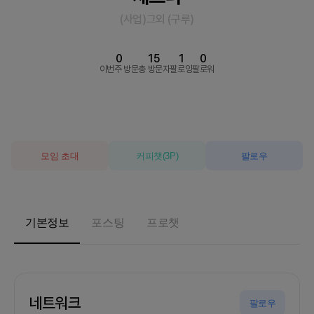
(사업)그외
(
구루
)
0
15
1
0
이번주 방문
총 방문자
팔로잉
팔로워
모임 초대
커피챗
(
3
P)
팔로우
기본정보
포스팅
프로챗
네트워크
팔로우