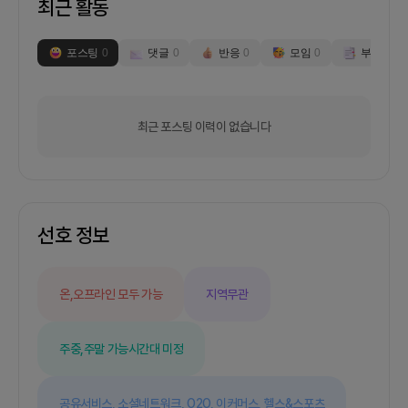
최근 활동
포스팅
0
댓글
0
반응
0
모임
0
부스
0
최근 포스팅 이력이 없습니다
선호 정보
온,오프라인 모두 가능
지역무관
주중,주말 가능
시간대 미정
공유서비스,
소셜네트워크,
O2O,
이커머스,
헬스&스포츠