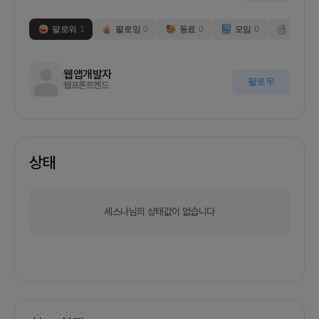
팔로워
1
팔로잉
0
동료
0
모임
0
부스
0
웹앱개발자
팔로우
웹프론트엔드
상태
세스나님의 상태값이 없습니다