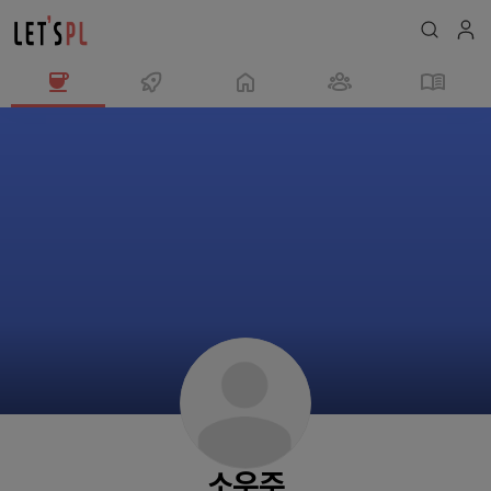
소
우
주
님
의
프
로
필
소우주