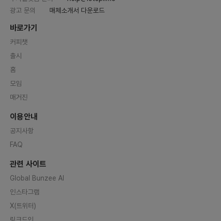
광고 문의
매체소개서 다운로드
바로가기
커피챗
출시
홈
모임
매거진
이용안내
공지사항
FAQ
관련 사이트
Global Bunzee AI
인스타그램
X(트위터)
링크드인