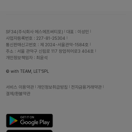
SF34(주식회사 에스에프써티포)
대표 : 이성민
사업자등록번호 : 227-81-25304
통신판매신고번호 : 제 2024-서울관악-1584호
주소 : 서울 관악구 신림로 117 창업히어로3 404호
개인정보책임자 : 최윤석
© with TEAM, LET'SPL
서비스 이용약관
개인정보취급방침
전자금융거래약관
결제/환불약관