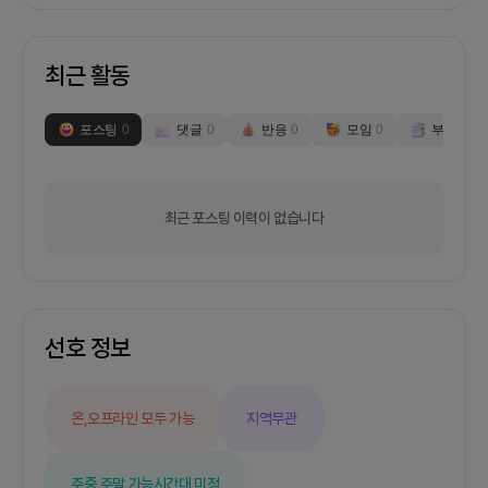
최근 활동
포스팅
0
댓글
0
반응
0
모임
0
부스
0
최근 포스팅 이력이 없습니다
선호 정보
온,오프라인 모두 가능
지역무관
주중,주말 가능
시간대 미정