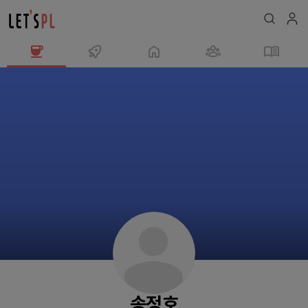
송
정
호
님
의
프
로
필
송정호