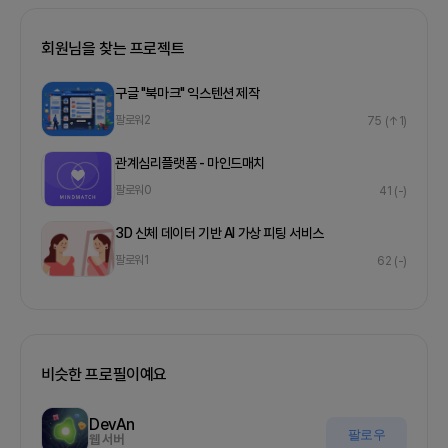
회원님을 찾는 프로젝트
구글 "북마크" 익스텐션 제작
팔로워
2
75
(↑1)
관계심리플랫폼 - 마인드매치
팔로워
0
41
(-)
3D 신체 데이터 기반 AI 가상 피팅 서비스
팔로워
1
62
(-)
비슷한 프로필이예요
DevAn
팔로우
웹 서버