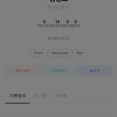
웹 서버
(
중수
)
0
14
0
0
이번주 방문
총 방문자
팔로잉
팔로워
웹 개발자입니다
#Java
#javascript
#sql
모임 초대
커피챗
(
1
P)
팔로우
기본정보
포스팅
프로챗