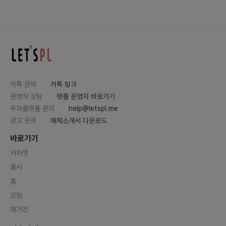
카톡 문의
카톡 링크
운영자 상담
렛플 운영자 바로가기
투자플랫폼 문의
help@letspl.me
광고 문의
매체소개서 다운로드
바로가기
커피챗
출시
홈
모임
매거진