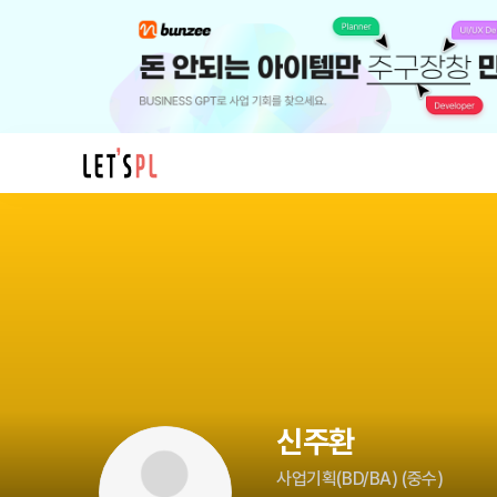
신
주
환
님
의
프
로
필
신주환
사업기획(BD/BA)
(
중수
)