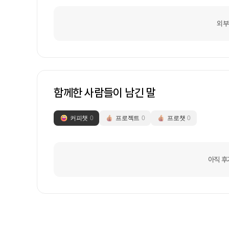
외부
함께한 사람들이 남긴 말
커피챗
0
프로젝트
0
프로챗
0
아직 후