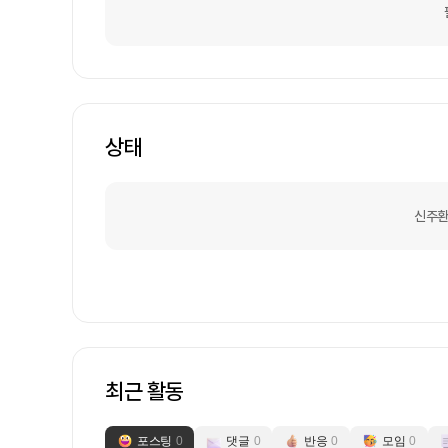
상태
신주환
최근 활동
포스팅
0
댓글
0
반응
0
모임
0