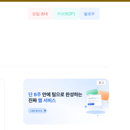
모임 초대
커피챗
(
3
P)
팔로우
광고