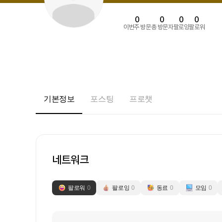
0
0
0
0
이번주 방문
총 방문자
팔로잉
팔로워
기본정보
포스팅
프로챗
네트워크
팔로워
0
팔로잉
0
동료
0
모임
0