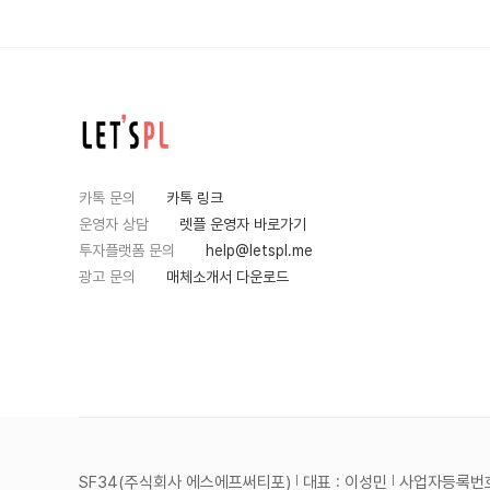
카톡 문의
카톡 링크
운영자 상담
렛플 운영자 바로가기
투자플랫폼 문의
help@letspl.me
광고 문의
매체소개서 다운로드
SF34(주식회사 에스에프써티포)
대표 : 이성민
사업자등록번호 :