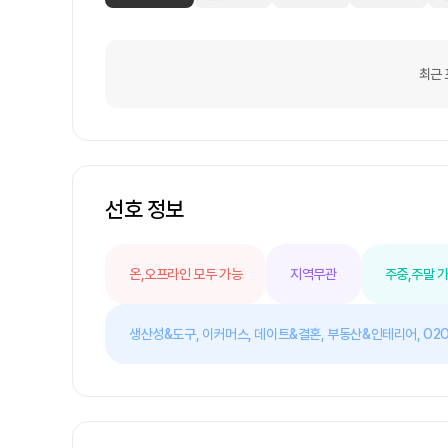
최근 
선호 정보
온,오프라인 모두 가능
지역무관
주중,주말 
생산성&도구,
이커머스,
데이트&결혼,
부동산&인테리어,
O2