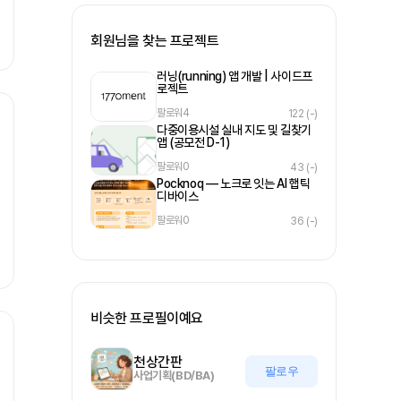
회원님을 찾는 프로젝트
러닝(running) 앱 개발 | 사이드프
로젝트
팔로워
4
122
(-)
다중이용시설 실내 지도 및 길찾기
앱 (공모전 D-1)
팔로워
0
43
(-)
Pocknoq — 노크로 잇는 AI 햅틱
디바이스
팔로워
0
36
(-)
비슷한 프로필이예요
천상간판
팔로우
사업기획(BD/BA)