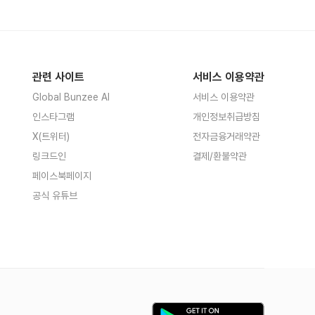
관련 사이트
서비스 이용약관
Global Bunzee AI
서비스 이용약관
인스타그램
개인정보취급방침
X(트위터)
전자금융거래약관
링크드인
결제/환불약관
페이스북페이지
공식 유튜브