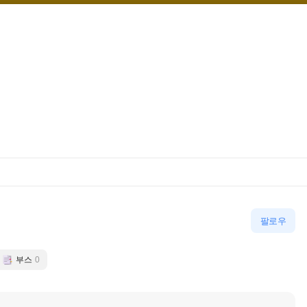
팔로우
부스
0