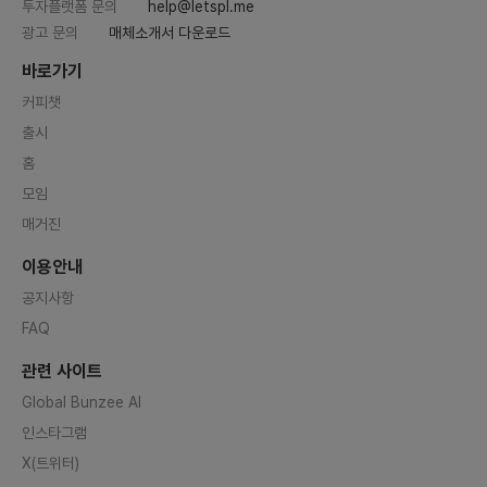
투자플랫폼 문의
help@letspl.me
광고 문의
매체소개서 다운로드
바로가기
커피챗
출시
홈
모임
매거진
이용안내
공지사항
FAQ
관련 사이트
Global Bunzee AI
인스타그램
X(트위터)