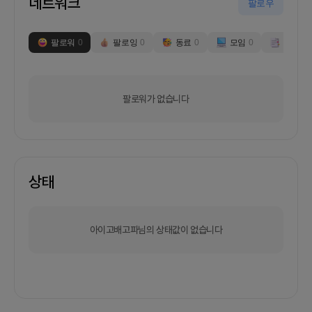
네트워크
팔로우
팔로워
0
팔로잉
0
동료
0
모임
0
부스
0
팔로워가 없습니다
상태
아이고배고파님의 상태값이 없습니다