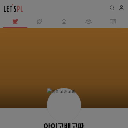
아
이
고
배
고
파
님
의
프
로
필
아이고배고파