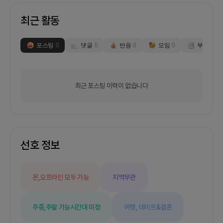
최근 활동
포스팅
0
댓글
0
반응
0
모임
0
부스
0
최근 포스팅 이력이 없습니다
선호 정보
온,오프라인 모두 가능
지역무관
주중,주말 가능
시간대 미정
여행,
데이트&결혼