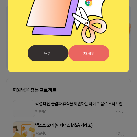
광고
닫기
자세히
회원님을 찾는 프로젝트
각성 대신 몰입과 휴식을 제안하는 바이오 음료 스타트업
팔로워
0
42
(-)
넥스트 오너 (이커머스 M&A 거래소)
팔로워
0
92
(-)