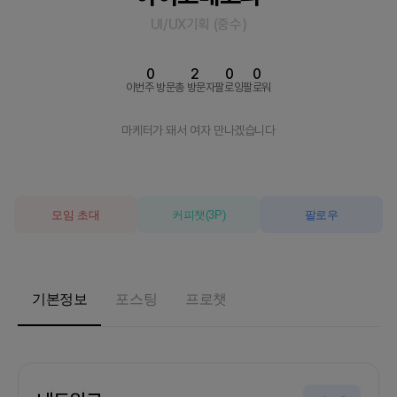
UI/UX기획
(
중수
)
0
2
0
0
이번주 방문
총 방문자
팔로잉
팔로워
마케터가 돼서 여자 만나겠습니다
모임 초대
커피챗
(
3
P)
팔로우
기본정보
포스팅
프로챗