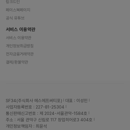
링크드인
페이스북페이지
공식 유튜브
서비스 이용약관
서비스 이용약관
개인정보취급방침
전자금융거래약관
결제/환불약관
SF34(주식회사 에스에프써티포)
대표 : 이성민
사업자등록번호 : 227-81-25304
통신판매신고번호 : 제 2024-서울관악-1584호
주소 : 서울 관악구 신림로 117 창업히어로3 404호
개인정보책임자 : 최윤석