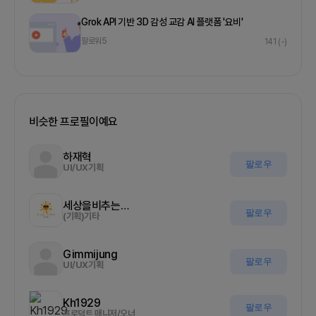
Grok API 기반 3D 감성 교감 AI 플랫폼 '요비'
팔로워
5
141
(-)
비슷한 프로필이예요
하재혁
팔로우
UI/UX기획
세상을비추는올기자
팔로우
(기획)기타
Gimmijung
팔로우
UI/UX기획
Kh1929
팔로우
프로덕트 매니저/오너