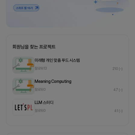
회원님을 찾는 프로젝트
미래형 개인 맞춤 푸드 시스템
팔로워
13
210
(-)
Meaning Computing
팔로워
0
47
(-)
LLM 스터디
팔로워
0
41
(-)