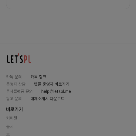
카톡 문의
카톡 링크
운영자 상담
렛플 운영자 바로가기
투자플랫폼 문의
help@letspl.me
광고 문의
매체소개서 다운로드
바로가기
커피챗
출시
홈