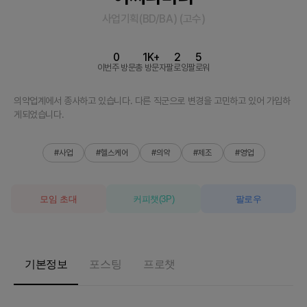
사업기획(BD/BA)
(
고수
)
0
1K+
2
5
이번주 방문
총 방문자
팔로잉
팔로워
의약업계에서 종사하고 있습니다. 다른 직군으로 변경을 고민하고 있어 가입하
게되었습니다.
#사업
#헬스케어
#의약
#제조
#영업
모임 초대
커피챗
(
3
P)
팔로우
기본정보
포스팅
프로챗