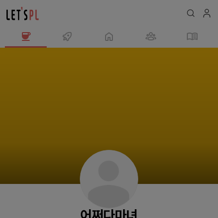
어
쩌
다
마
녀
님
의
프
로
필
어쩌다마녀