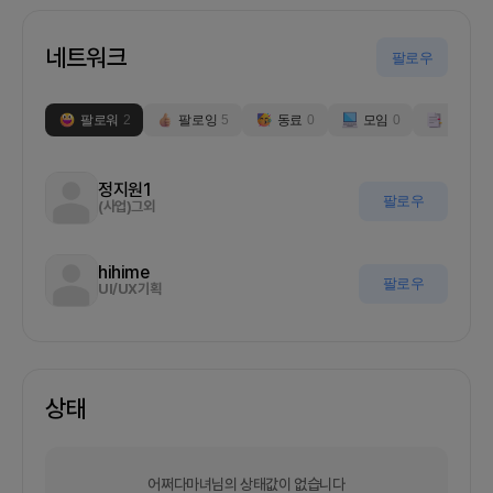
네트워크
팔로우
팔로워
2
팔로잉
5
동료
0
모임
0
부스
0
정지원1
팔로우
(사업)그외
hihime
팔로우
UI/UX기획
상태
어쩌다마녀님의 상태값이 없습니다