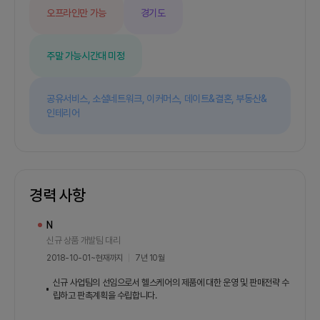
오프라인만 가능
경기도
주말 가능
시간대 미정
공유서비스,
소셜네트워크,
이커머스,
데이트&결혼,
부동산&
인테리어
경력 사항
N
신규 상품 개발팀 대리
2018-10-01
~
현재까지
7년 10월
신규 사업팀의 선임으로서 헬스케어의 제품에 대한 운영 및 판매전략 수
립하고 판촉계획을 수립합니다.