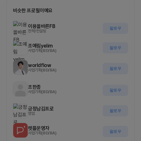
비슷한 프로필이예요
이용올바른FB
팔로우
전략/컨설팅
조예림yelim
팔로우
사업기획(BD/BA)
worldflow
팔로우
사업기획(BD/BA)
조한종
팔로우
사업기획(BD/BA)
긍정남김프로
팔로우
영업
렛플운영자
팔로우
사업기획(BD/BA)