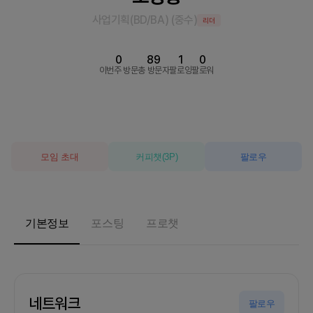
사업기획(BD/BA)
(
중수
)
리더
0
89
1
0
이번주 방문
총 방문자
팔로잉
팔로워
모임 초대
커피챗
(
3
P)
팔로우
기본정보
포스팅
프로챗
네트워크
팔로우