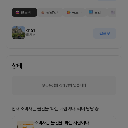
팔로워
1
팔로잉
0
동료
5
모임
1
부스
0
kiran
팔로우
웹 서버
상태
오핑퐁님의 상태값이 없습니다
현재
소비자는 물건을 '파는'사람이다.
리더
담당 중
소비자는 물건을 '파는'사람이다.