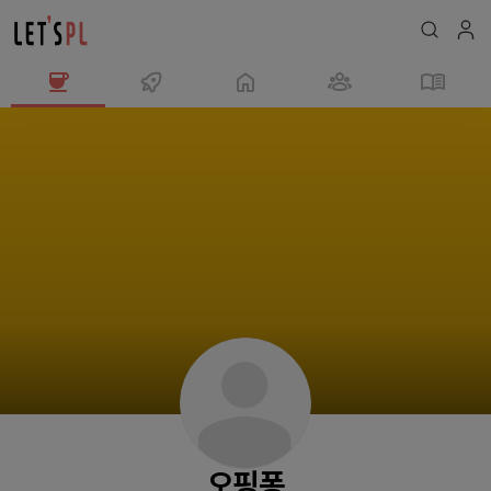
오
핑
퐁
님
의
프
로
필
오핑퐁