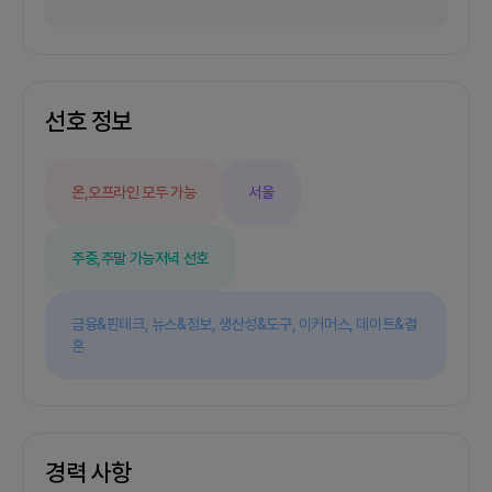
카페등을 대관할예정입니다, 커뮤니케이션은 슬랙을
위주로 사용합니다 )3. 나의 경험 및 경력 및 맡게 되
는 역할- 재직시 전문적으로 담당한 업무나, 별도로
진행하신 팀 프로젝트가 있으시다면 적어주세요(ex
- 재직중인 회사에서 , 사업기획 및 PM을 담당했습
니다. 사람간의 일정조율 , 요구사항 조절에 자신이
선호 정보
있습니다.이와 별개로 총 10명정도의 규모의 팀에서
부팀장으로 역할을 담당하였고, 출시까지 한 경험이
있습니다. )- 이 프로젝트에서 나(리더) 역할을 적어
온,오프라인 모두 가능
서울
주세요.(ex - 전체 프로덕트의 기획 및 프로젝트 매
니징을 담당하게 됩니다.다만 한분이 더 같이 들어오
셔서, 논의를 같이 했으면 좋겠습니다.)4. 그외 자유
주중,주말 가능
저녁 선호
기재(ex 대학생분들만 지원해주시면 감사하겠습니
다.현재 모든팀원이 대학생으로 이루어져있어 , 시간
등을 맞추기 위함입니다)- 3번까지의 내용은 필수입
금융&핀테크,
뉴스&정보,
생산성&도구,
이커머스,
데이트&결
니다.(형식은 달라도 상관없습니다)- 신청시 기타사
혼
항과 질문내용 등을 삭제한 후 답변만 등록해주세
요.- 구글독스나 오픈채팅을 통한 지원방식은 제거
해주세요. - 상세 검수가이드라인은 공지사항을 참
고해주세요. https://letspl.me/notice/80
경력 사항