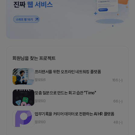
회원님을 찾는 프로젝트
프리랜서를 위한 오프라인 네트워킹 플랫폼
팔로워
6
166
(-)
맞춤 질문으로 만드는 회고 습관 "Timo"
팔로워
0
66
(-)
업무기록을 커리어 데이터로 전환하는 AI HR 플랫폼
팔로워
0
48
(-)