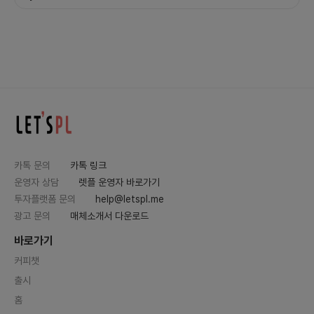
카톡 문의
카톡 링크
운영자 상담
렛플 운영자 바로가기
투자플랫폼 문의
help@letspl.me
광고 문의
매체소개서 다운로드
바로가기
커피챗
출시
홈