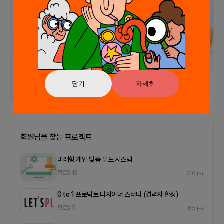
광고
닫기
자세히
회원님을 찾는 프로젝트
미래형 개인 맞춤 푸드 시스템
팔로워
13
210
(-)
0 to 1 프로덕트 디자이너 스터디 (경력자 한정)
팔로워
5
65
(-)