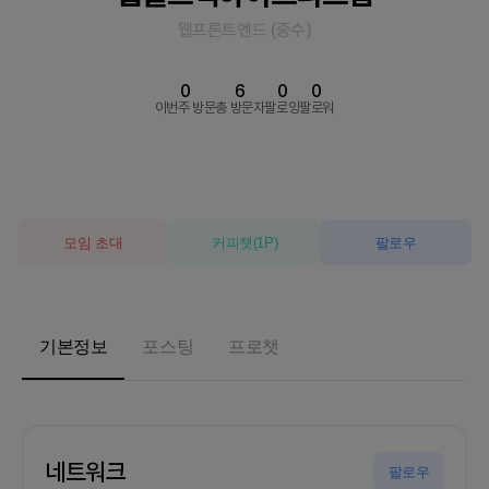
웹프론트엔드
(
중수
)
0
6
0
0
이번주 방문
총 방문자
팔로잉
팔로워
모임 초대
커피챗
(
1
P)
팔로우
기본정보
포스팅
프로챗
네트워크
팔로우