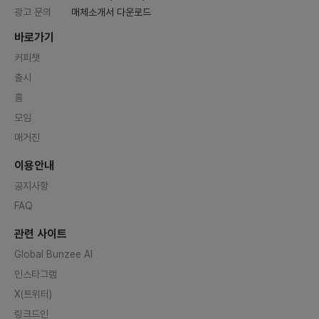
광고 문의
매체소개서 다운로드
바로가기
커피챗
출시
홈
모임
매거진
이용안내
공지사항
FAQ
관련 사이트
Global Bunzee AI
인스타그램
X(트위터)
링크드인