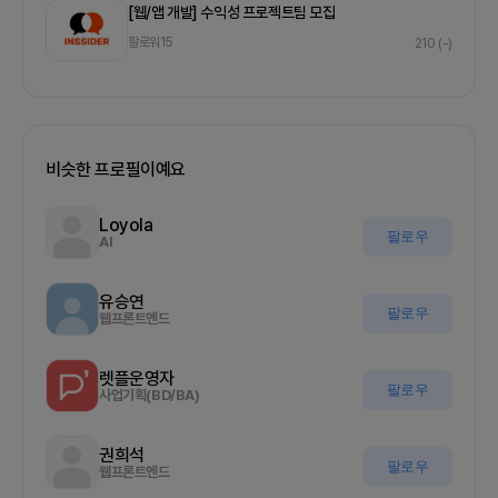
[웹/앱 개발] 수익성 프로젝트팀 모집
팔로워
15
210
(-)
비슷한 프로필이예요
Loyola
팔로우
AI
유승연
팔로우
웹프론트엔드
렛플운영자
팔로우
사업기획(BD/BA)
권희석
팔로우
웹프론트엔드