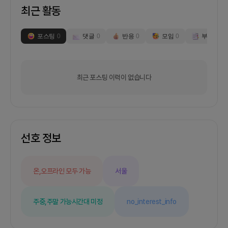
최근 활동
포스팅
0
댓글
0
반응
0
모임
0
부스
0
최근 포스팅 이력이 없습니다
선호 정보
온,오프라인 모두 가능
서울
주중,주말 가능
시간대 미정
no_interest_info