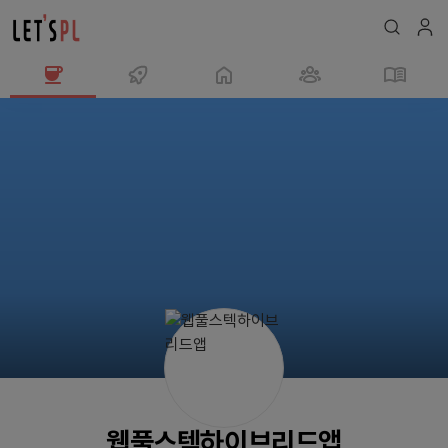
웹
풀
스
텍
하
이
브
리
드
앱
님
의
프
로
웹풀스텍하이브리드앱
필