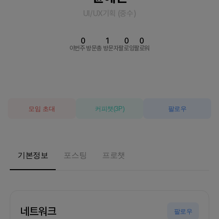
UI/UX기획
(
중수
)
0
1
0
0
이번주 방문
총 방문자
팔로잉
팔로워
모임 초대
커피챗
(
3
P)
팔로우
기본정보
포스팅
프로챗
네트워크
팔로우