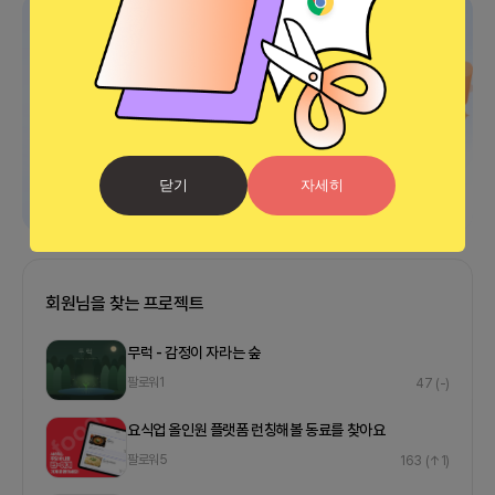
광고
닫기
자세히
회원님을 찾는 프로젝트
무럭 - 감정이 자라는 숲
팔로워
1
47
(-)
요식업 올인원 플랫폼 런칭해볼 동료를 찾아요
팔로워
5
163
(↑1)