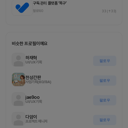
구독 관리 플랫폼 ‘똑구’
팔로워
0
33
(↑33)
비슷한 프로필이예요
하재혁
팔로우
UI/UX기획
천상간판
팔로우
사업기획(BD/BA)
jae9oo
팔로우
UI/UX기획
다암이
팔로우
프로젝트 매니저