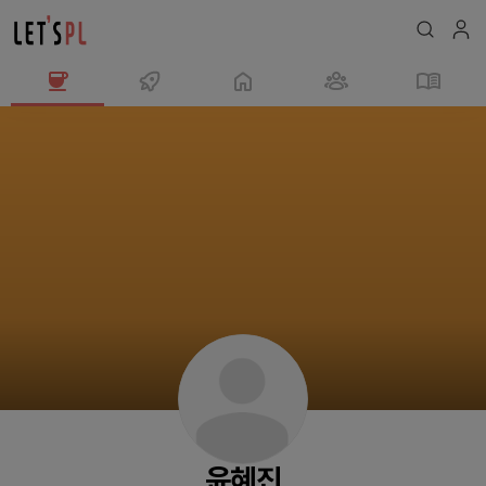
윤
혜
진
님
의
프
로
필
윤혜진