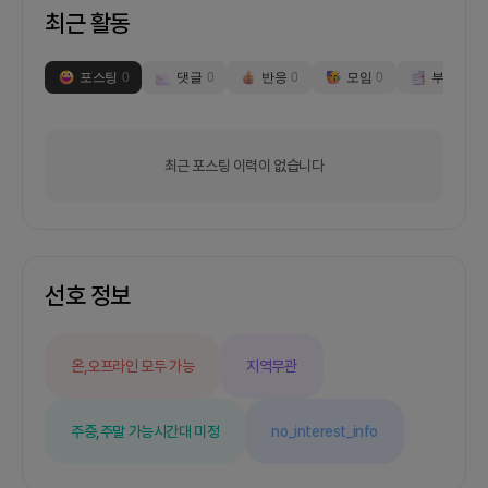
최근 활동
포스팅
0
댓글
0
반응
0
모임
0
부스
0
최근 포스팅 이력이 없습니다
선호 정보
온,오프라인 모두 가능
지역무관
주중,주말 가능
시간대 미정
no_interest_info