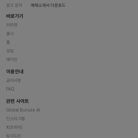
광고 문의
매체소개서 다운로드
바로가기
커피챗
출시
홈
모임
매거진
이용안내
공지사항
FAQ
관련 사이트
Global Bunzee AI
인스타그램
X(트위터)
링크드인