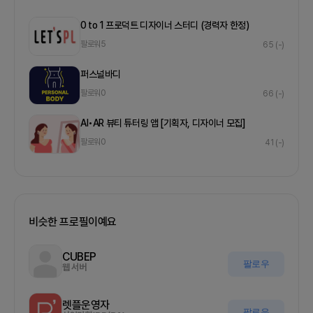
0 to 1 프로덕트 디자이너 스터디 (경력자 한정)
팔로워
5
65
(-)
퍼스널바디
팔로워
0
66
(-)
AI•AR 뷰티 튜터링 앱 [기획자, 디자이너 모집]
팔로워
0
41
(-)
비슷한 프로필이예요
CUBEP
팔로우
웹 서버
렛플운영자
팔로우