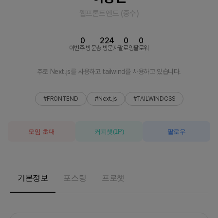
웹프론트엔드
(
중수
)
0
224
0
0
이번주 방문
총 방문자
팔로잉
팔로워
주로 Next.js를 사용하고 tailwind를 사용하고 있습니다.
#FRONTEND
#Next.js
#TAILWINDCSS
모임 초대
커피챗
(
1
P)
팔로우
기본정보
포스팅
프로챗