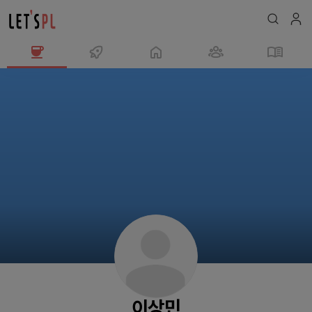
이
상
민
님
의
프
로
필
이상민