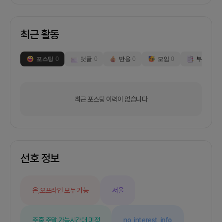
최근 활동
포스팅
0
댓글
0
반응
0
모임
0
부스
0
최근 포스팅 이력이 없습니다
선호 정보
온,오프라인 모두 가능
서울
주중,주말 가능
시간대 미정
no_interest_info