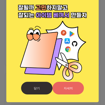
더보기
그 외
바로가기
바로가기
함께한 사람들이 남긴 말
닫기
자세히
커피챗
0
프로젝트
0
프로챗
0