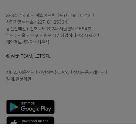
SF34(주식회사 에스에프써티포)
대표 : 이성민
사업자등록번호 : 227-81-25304
통신판매신고번호 : 제 2024-서울관악-1584호
주소 : 서울 관악구 신림로 117 창업히어로3 404호
개인정보책임자 : 최윤석
© with TEAM, LET'SPL
서비스 이용약관
개인정보취급방침
전자금융거래약관
결제/환불약관