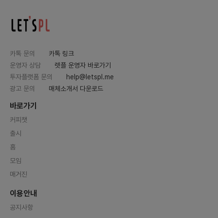
카톡 문의
카톡 링크
운영자 상담
렛플 운영자 바로가기
투자플랫폼 문의
help@letspl.me
광고 문의
매체소개서 다운로드
바로가기
커피챗
출시
홈
모임
매거진
이용안내
공지사항