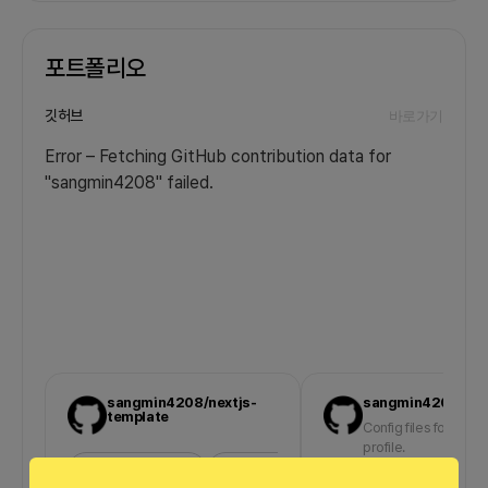
포트폴리오
깃허브
바로가기
Error – Fetching GitHub contribution data for
"sangmin4208" failed.
sangmin4208/nextjs-
sangmin4208/sa
template
Config files for my G
profile.
TypeScript
84.7
%
CSS
8.6
%
JavaScript
6.5
%
Shell
0