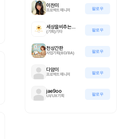
이찬미
팔로우
프로젝트 매니저
세상을비추는올기자
팔로우
(기획)기타
천상간판
팔로우
사업기획(BD/BA)
다암이
팔로우
프로젝트 매니저
jae9oo
팔로우
UI/UX기획