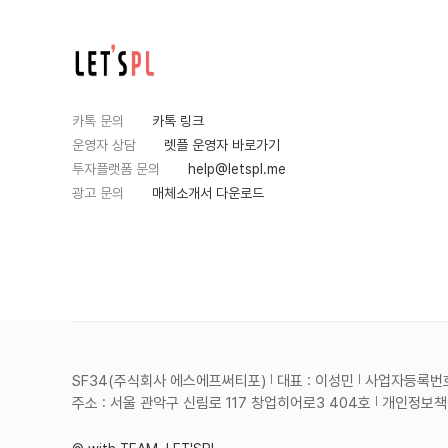
카톡 문의
카톡 링크
운영자 상담
렛플 운영자 바로가기
투자플랫폼 문의
help@letspl.me
광고 문의
매체소개서 다운로드
SF34(주식회사 에스에프써티포)
대표 : 이성민
사업자등록번호 :
주소 : 서울 관악구 신림로 117 창업히어로3 404호
개인정보책임