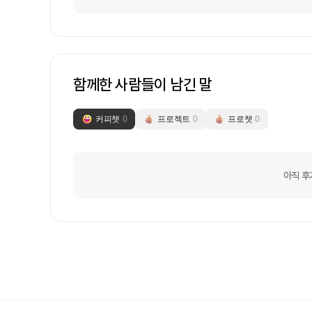
함께한 사람들이 남긴 말
커피챗
0
프로젝트
0
프로챗
0
아직 후