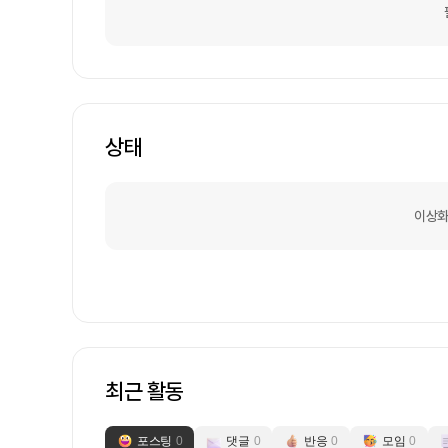
상태
이상화
최근 활동
포스팅
0
댓글
0
반응
0
모임
0