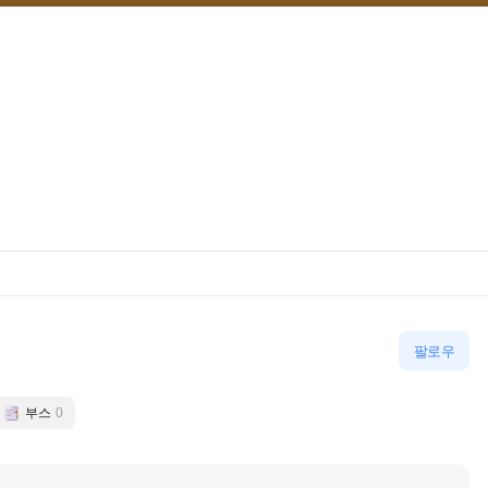
팔로우
부스
0