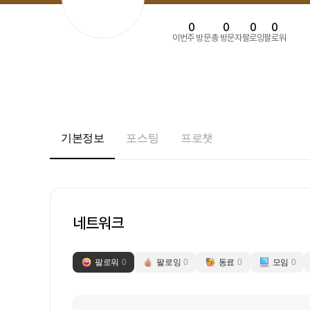
0
0
0
0
이번주 방문
총 방문자
팔로잉
팔로워
기본정보
포스팅
프로챗
네트워크
팔로워
0
팔로잉
0
동료
0
모임
0