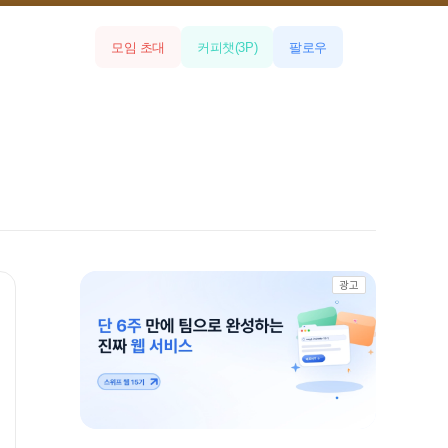
모임 초대
커피챗
(
3
P)
팔로우
광고