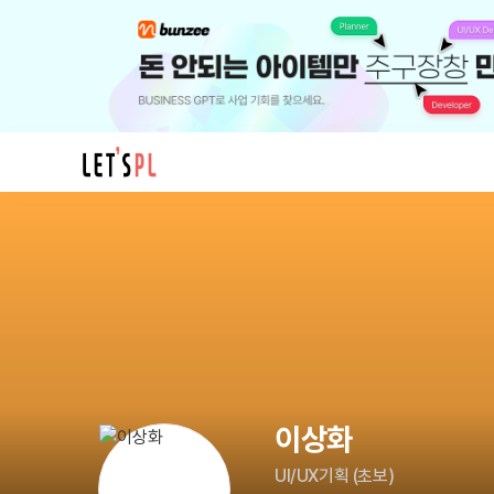
이
상
화
님
의
프
로
필
이상화
UI/UX기획
(
초보
)