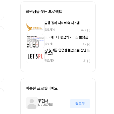
회원님을 찾는 프로젝트
금융 경제 지표 예측 시스템
팔로워
14
427
(-)
크리에이터 중심의 커머스 플랫폼
팔로워
1
47
(-)
🌿 원예를 활용한 불안조절 집단 프
로그램
팔로워
0
31
(-)
비슷한 프로필이예요
우현서
팔로우
UI/UX기획