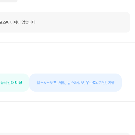
포스팅 이력이 없습니다
가능
시간대 미정
헬스&스포츠,
게임,
뉴스&정보,
우주&외계인,
여행