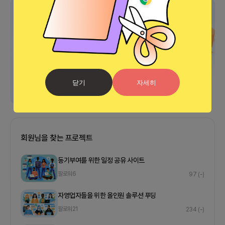
광고
닫기
자세히
회원님을 찾는 프로젝트
동기부여를 위한 일정 공유 사이트
팔로워
6
97
(-)
자영업자들을 위한 올인원 솔루션 푸딩
팔로워
21
234
(-)