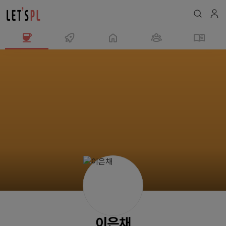
이
은
채
님
의
프
로
필
이은채