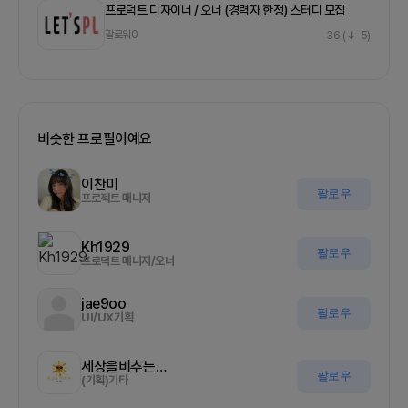
프로덕트 디자이너 / 오너 (경력자 한정) 스터디 모집
팔로워
0
36
(↓-5)
비슷한 프로필이예요
이찬미
팔로우
프로젝트 매니저
Kh1929
팔로우
프로덕트 매니저/오너
jae9oo
팔로우
UI/UX기획
세상을비추는올기자
팔로우
(기획)기타