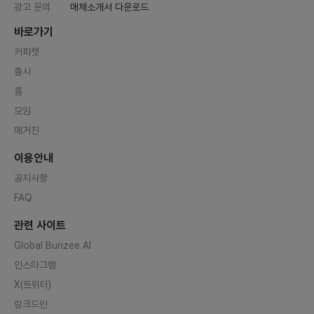
광고 문의
매체소개서 다운로드
바로가기
커피챗
출시
홈
모임
매거진
이용안내
공지사항
FAQ
관련 사이트
Global Bunzee AI
인스타그램
X(트위터)
링크드인