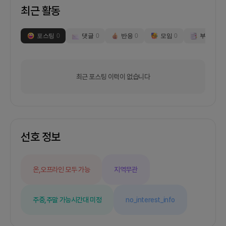
최근 활동
포스팅
0
댓글
0
반응
0
모임
0
부스
0
최근 포스팅 이력이 없습니다
선호 정보
온,오프라인 모두 가능
지역무관
주중,주말 가능
시간대 미정
no_interest_info