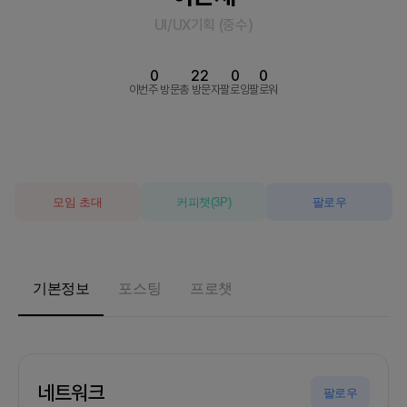
UI/UX기획
(
중수
)
0
22
0
0
이번주 방문
총 방문자
팔로잉
팔로워
모임 초대
커피챗
(
3
P)
팔로우
기본정보
포스팅
프로챗
네트워크
팔로우