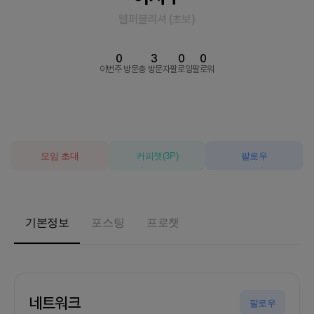
웹퍼블리셔
(
초보
)
0
3
0
0
이번주 방문
총 방문자
팔로잉
팔로워
모임 초대
커피챗
(
3
P)
팔로우
기본정보
포스팅
프로챗
네트워크
팔로우