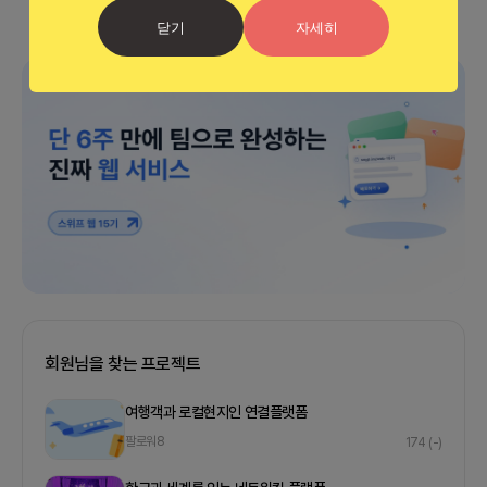
닫기
자세히
광고
회원님을 찾는 프로젝트
여행객과 로컬현지인 연결플랫폼
팔로워
8
174
(-)