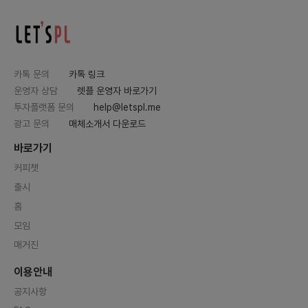
카톡 문의
카톡 링크
운영자 상담
렛플 운영자 바로가기
투자플랫폼 문의
help@letspl.me
광고 문의
매체소개서 다운로드
바로가기
커피챗
출시
홈
모임
매거진
이용안내
공지사항