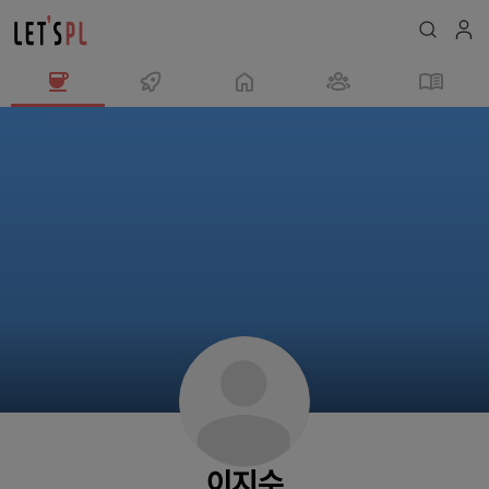
이
지
수
님
의
프
로
필
이지수