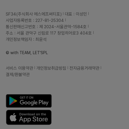
SF34(주식회사 에스에프써티포)
대표 : 이성민
사업자등록번호 : 227-81-25304
통신판매신고번호 : 제 2024-서울관악-1584호
주소 : 서울 관악구 신림로 117 창업히어로3 404호
개인정보책임자 : 최윤석
© with TEAM, LET'SPL
서비스 이용약관
개인정보취급방침
전자금융거래약관
결제/환불약관