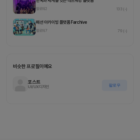
한국과 세계를 잇는 네트워킹 플랫폼
팔로워
2
133
(-)
패션 아카이빙 플랫폼 Farchive
팔로워
7
79
(-)
비슷한 프로필이예요
포스트
팔로우
UI/UX디자인