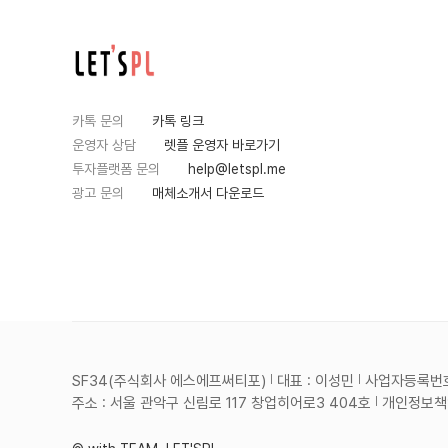
카톡 문의
카톡 링크
운영자 상담
렛플 운영자 바로가기
투자플랫폼 문의
help@letspl.me
광고 문의
매체소개서 다운로드
SF34(주식회사 에스에프써티포)
대표 : 이성민
사업자등록번호 :
주소 : 서울 관악구 신림로 117 창업히어로3 404호
개인정보책임