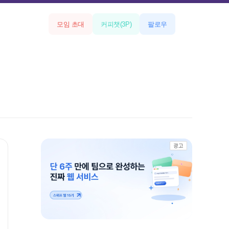
모임 초대
커피챗
(
3
P)
팔로우
광고