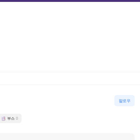
팔로우
부스
0