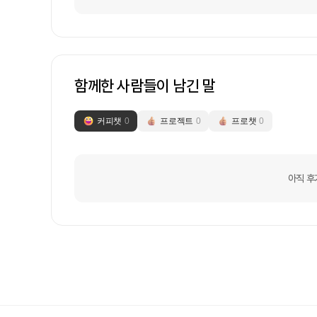
함께한 사람들이 남긴 말
커피챗
0
프로젝트
0
프로챗
0
아직 후