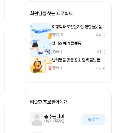
회원님을 찾는 프로젝트
여행객과 로컬현지인 연결플랫폼
팔로워
8
174
(-)
웰니스 예약 플랫폼
팔로워
1
51
(-)
반려동물 맞춤 장소 탐색 플랫폼
팔로워
1
46
(-)
비슷한 프로필이예요
춤추는나비
팔로우
UI/UX디자인