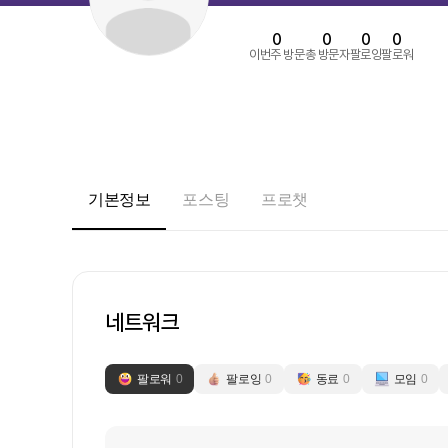
0
0
0
0
이번주 방문
총 방문자
팔로잉
팔로워
기본정보
포스팅
프로챗
네트워크
팔로워
0
팔로잉
0
동료
0
모임
0