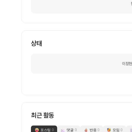
상태
이창현
최근 활동
포스팅
0
댓글
0
반응
0
모임
0