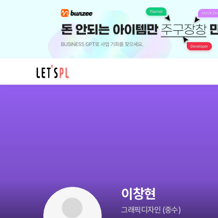
이
창
현
님
의
프
로
필
이창현
그래픽디자인
(
중수
)