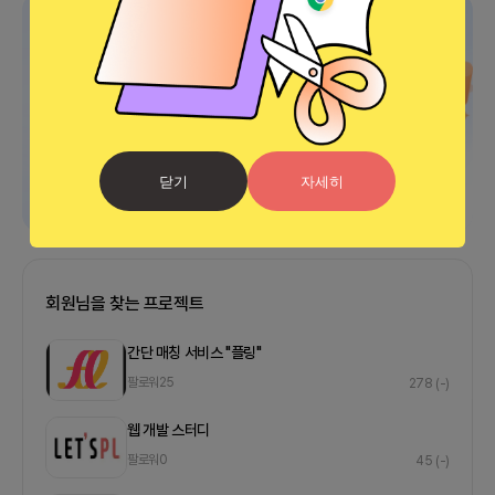
광고
닫기
자세히
회원님을 찾는 프로젝트
간단 매칭 서비스 "플링"
팔로워
25
278
(-)
웹 개발 스터디
팔로워
0
45
(-)