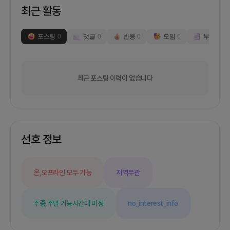
최근 활동
포스팅
0
댓글
0
반응
0
모임
0
부스
0
최근 포스팅 이력이 없습니다
선호 정보
온,오프라인 모두 가능
지역무관
주중,주말 가능
시간대 미정
no_interest_info