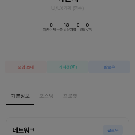
UI/UX기획
(
중수
)
0
18
0
0
이번주 방문
총 방문자
팔로잉
팔로워
모임 초대
커피챗
(
3
P)
팔로우
기본정보
포스팅
프로챗
네트워크
팔로우