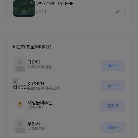
무럭 - 감정이 자라는 숲
팔로워
1
47
(-)
비슷한 프로필이예요
다암이
팔로우
프로젝트 매니저
Kh1929
팔로우
프로덕트 매니저/오너
세상을비추는올기자
팔로우
(기획)기타
우현서
팔로우
UI/UX기획