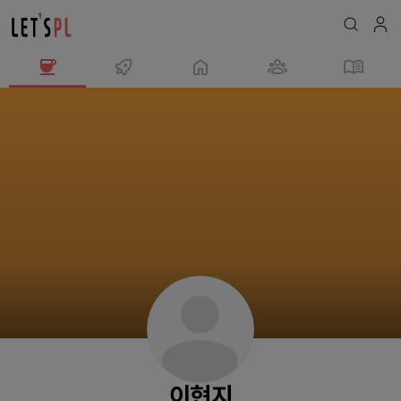
이
현
지
님
의
프
로
필
이현지