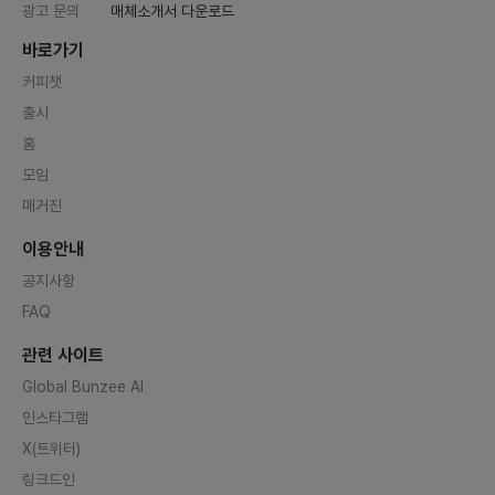
광고 문의
매체소개서 다운로드
바로가기
커피챗
출시
홈
모임
매거진
이용안내
공지사항
FAQ
관련 사이트
Global Bunzee AI
인스타그램
X(트위터)
링크드인