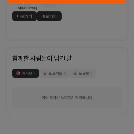
입니다.재정적 보상- 수익 배분:1. 플랫폼이 수익을
창출하게 될 경우, 초기 투자자나 팀원들에게 수익의
바로가기
바로가기
일정 비율을 분배하는 방안을 고려2. 법인화를 통한
지분 분배
함께한 사람들이 남긴 말
커피챗
0
프로젝트
0
프로챗
0
아직 후기가 도착하지 않았습니다