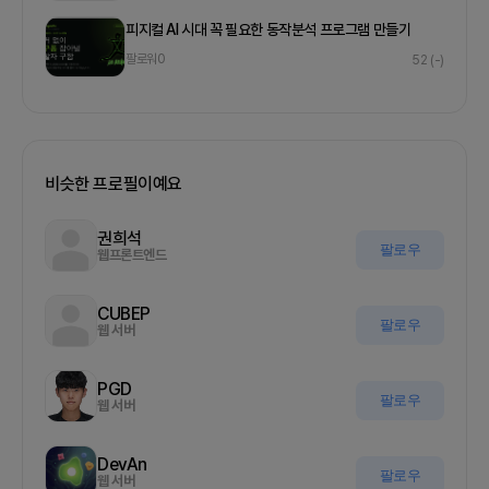
피지컬 AI 시대 꼭 필요한 동작분석 프로그램 만들기
팔로워
0
52
(-)
비슷한 프로필이예요
권희석
팔로우
웹프론트엔드
CUBEP
팔로우
웹 서버
PGD
팔로우
웹 서버
DevAn
팔로우
웹 서버