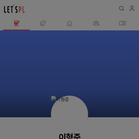
이
형
준
님
의
프
로
필
이형준