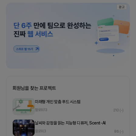
광고
회원님을 찾는 프로젝트
미래형 개인 맞춤 푸드 시스템
팔로워
13
210
(-)
날씨와 감정을 읽는 지능형 디퓨저, Scent-AI
팔로워
3
86
(-)