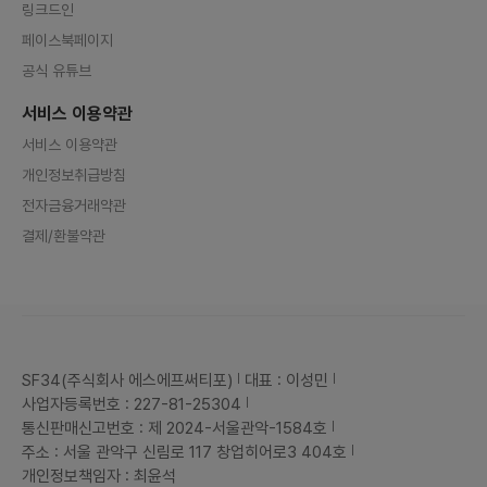
링크드인
페이스북페이지
공식 유튜브
서비스 이용약관
서비스 이용약관
개인정보취급방침
전자금융거래약관
결제/환불약관
SF34(주식회사 에스에프써티포)
대표 : 이성민
사업자등록번호 : 227-81-25304
통신판매신고번호 : 제 2024-서울관악-1584호
주소 : 서울 관악구 신림로 117 창업히어로3 404호
개인정보책임자 : 최윤석