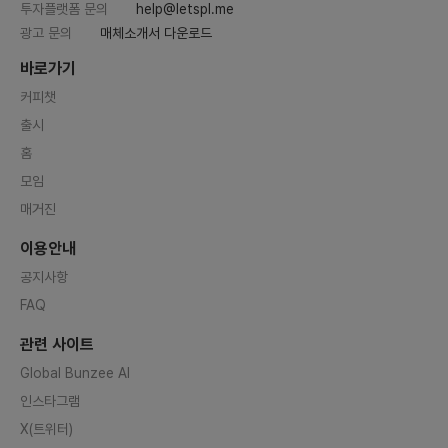
투자플랫폼 문의
help@letspl.me
광고 문의
매체소개서 다운로드
바로가기
커피챗
출시
홈
모임
매거진
이용안내
공지사항
FAQ
관련 사이트
Global Bunzee AI
인스타그램
X(트위터)