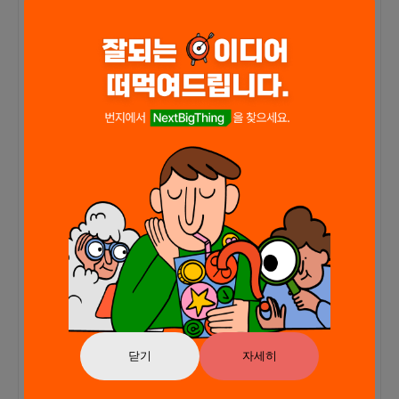
오프라인 회의는 프로젝트에 따라 사무실이나 회의
공간대여하여 진행합니다.3. 저의 경험 및 역할오랜
투자 경험을 바탕으로, 특히 빅데이터와 금융의 결합
에 대한 깊은 관심을 가지고있고, 다양한 국내외 투
자 플랫폼을 사용해 본 경험이 있어, 트레이딩뷰와
같은 플랫폼에서 알고리즘 트레이딩 및 API 연동에
대한 실무적인 이해가 있습니다.이번 프로젝트에서
제가 맡게 될 역할은, 프로덕트 기획 및 투자 전략 설
계와 같은 핵심적인 방향 설정입니다. 플랫폼이 제공
leeceo97/-
leeceo97/airflow
le
해야 할 기능과 사용자 경험을 결정하고, 프로젝트가
de
진행될 때 고급 투자자의 시각에서 필요한 섬세한 기
좋
능을 반영하는 역할을 담당하게 됩니다. 또한, 데이
움이
Python
100.0
%
터 분석과 알고리즘 트레이딩의 통합을 통해 투자 전
략의 정교화의 시각화를 이끌어내고자 합니다.저는
주변인들에게 투자를 이끌며 올바른 투자 방식을 가
르치는 데 집중하고 있고, 투자 경험을 바탕으로 주
변 사람들에게 교육과 조언을 제공하는 중요한 역할
을 하고 있습니다. 올바른 투자 습관과 철학이 투자
더보기
의 첫걸음입니다.저는 전체 프로젝트의 비전과 목표
를 수립하고, 팀이 이 목표를 향해 나아갈 수 있도록
닫기
자세히
그 외
방향을 제시합니다다만 pm님과 팀원 여러분 소통을
통해 프로젝트의 윤활유 역화을 하겠습니다.4. 기타
프로젝트 성공 시 예상되는 보상 방식과 관련된 내용