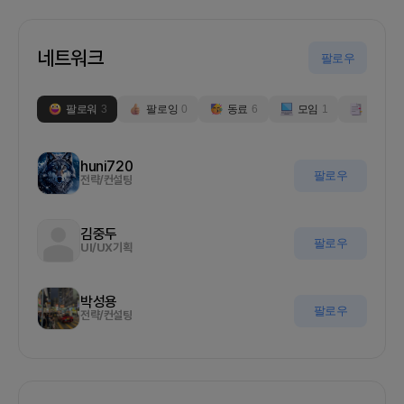
네트워크
팔로우
팔로워
3
팔로잉
0
동료
6
모임
1
부스
0
huni720
팔로우
전략/컨설팅
김중두
팔로우
UI/UX기획
박성용
팔로우
전략/컨설팅