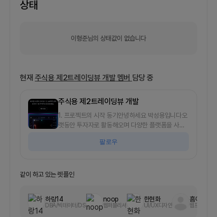
상태
이형준님의 상태값이 없습니다
현재
주식용 제2트레이딩뷰 개발
멤버
담당 중
주식용 제2트레이딩뷰 개발
1. 프로젝트의 시작 동기안녕하세요 박성용입니다오
랫동안 투자자로 활동해오며 다양한 플랫폼을 사용
해본 저는, 빅데이터와 금융의 융합이 얼마나 강력한
팔로우
혁신을 일으킬 수 있는지 체감했습니다. 특히, 수많
은 정보와 데이터가 실시간으로 제공되는 오늘날의
투자 환경에서, 보다 정교하게 본인의 전략을 반영할
수 있는 맞춤형 투자가 얼마나 큰 차이를 만들 수 있
같이 하고 있는 렛플인
는지 절실히 느꼈습니다.트레이딩뷰와 같은 사이트
를 접하면서 API 연동과 알고리즘을 통한 자동화된
하랑14
noop
한현화
흠야아
거래가 가능하다는 사실을 알게 되었지만, 여전히 오
DBA/빅데이터/DS
웹퍼블리셔
UI/UX디자인
웹프론트엔
류와 한계가 존재했고, 제 생각처럼 섬세한 투자 조