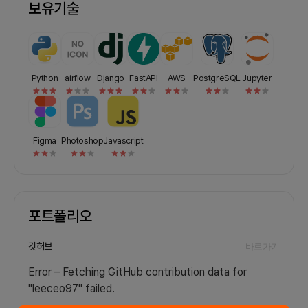
보유기술
투자 결정을 내릴 수 있습니다.6. 데이터 기반 의사
결정 - 정교한 알고리즘: 넷플릭스의 추천 알고리즘
처럼, 투자 플랫폼도 고급 데이터 분석 및 머신러닝
기술을 활용하여 사용자의 행동 패턴을 학습하고, 이
를 바탕으로 더 나은 투자 전략을 추천합니다. 데이
Python
airflow
터 기반의 의사결정을 통해 사용자들은 보다 정확하
Django
FastAPI
AWS
PostgreSQL
Jupyter
고 효과적인 투자를 할 수 있게 됩니다.결론이러한
방식으로 플랫폼을 구성하면, 사용자들은 더 이상 단
순한 데이터 소비자가 아니라 자신의 투자 철학과 전
략을 데이터 기반으로 실현하는 주체가 될 수 있습니
Figma
Photoshop
Javascript
다. 넷플릭스와 같은 개인화된 경험을 통해 투자자들
은 자신에게 최적화된 정보를 얻고, 올바른 투자 결
정을 내릴 수 있는 기회를 가질 수 있습니다. 이는 궁
극적으로 더 나은 투자 성과를 가져오고, 사용자 만
족도를 높이는 데 기여할 것입니다.2. 회의 진행/모
포트폴리오
임프로젝트의 성격과 단계에 따라 1주일에 2~3번
정도의 회의를 진행할 계획입니다. 초기 기획 단계에
서는 주 3번의 빈도로, 이후 개발 및 테스트 단계에
깃허브
바로가기
서는 주 2번 정도로 조정할 예정입니다.- 온/오프라
Error – Fetching GitHub contribution data for
인 회의 병행 필요에 따라 온/오프라인으로 회의를
진행할 계획입니다. 온라인 회의는 주로 Zoom,
"leeceo97" failed.
Google Meet 등의 화상회의 플랫폼을 활용하며,