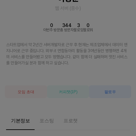
웹 서버
(
중수
)
0
344
3
0
이번주 방문
총 방문자
팔로잉
팔로워
스타트업에서 약 2년간 서버개발자로 근무 후 현재는 제조업체에서 데이터 엔
지니어로 근무 중입니다. 외부 it 연합동아리 활동을 3여년동안 병행하면 4개
의 서비스를 만들어봤고 모두 망했습니다. 같이 함께 더 실패하며 멋진 서비스
를 만들어가실 분과 함께 하고 싶습니다.
모임 초대
커피챗
(
1
P)
팔로우
기본정보
포스팅
프로챗