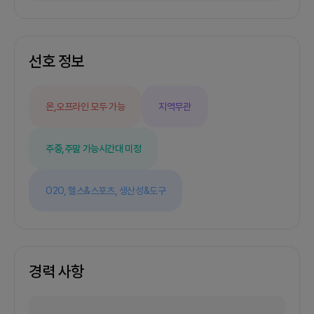
선호 정보
온,오프라인 모두 가능
지역무관
주중,주말 가능
시간대 미정
O2O,
헬스&스포츠,
생산성&도구
경력 사항