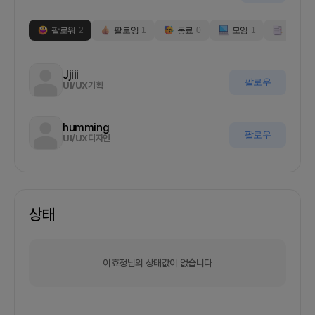
팔로워
2
팔로잉
1
동료
0
모임
1
부스
0
Jjiii
팔로우
UI/UX기획
humming
팔로우
UI/UX디자인
상태
이효정님의 상태값이 없습니다