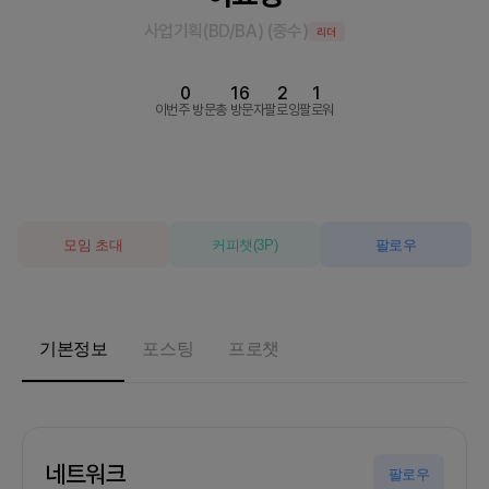
사업기획(BD/BA)
(
중수
)
리더
0
16
2
1
이번주 방문
총 방문자
팔로잉
팔로워
모임 초대
커피챗
(
3
P)
팔로우
기본정보
포스팅
프로챗
네트워크
팔로우