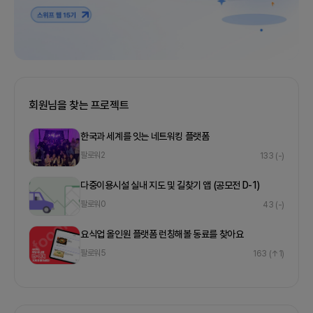
회원님을 찾는 프로젝트
한국과 세계를 잇는 네트워킹 플랫폼
팔로워
2
133
(-)
다중이용시설 실내 지도 및 길찾기 앱 (공모전 D-1)
팔로워
0
43
(-)
요식업 올인원 플랫폼 런칭해볼 동료를 찾아요
팔로워
5
163
(↑1)