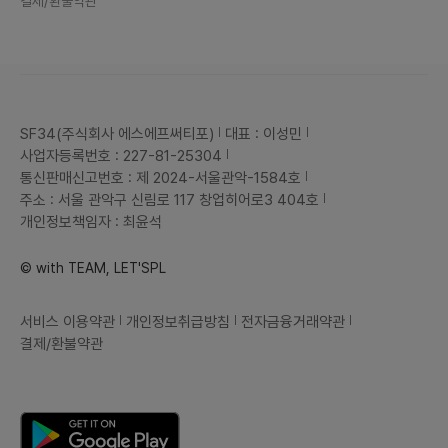
결제/환불약관
SF34(주식회사 에스에프써티포)
대표 : 이성민
사업자등록번호 : 227-81-25304
통신판매신고번호 : 제 2024-서울관악-1584호
주소 : 서울 관악구 신림로 117 창업히어로3 404호
개인정보책임자 : 최윤석
© with TEAM, LET'SPL
서비스 이용약관
개인정보취급방침
전자금융거래약관
결제/환불약관