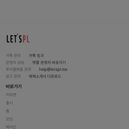
카톡 문의
카톡 링크
운영자 상담
렛플 운영자 바로가기
투자플랫폼 문의
help@letspl.me
광고 문의
매체소개서 다운로드
바로가기
커피챗
출시
홈
모임
매거진