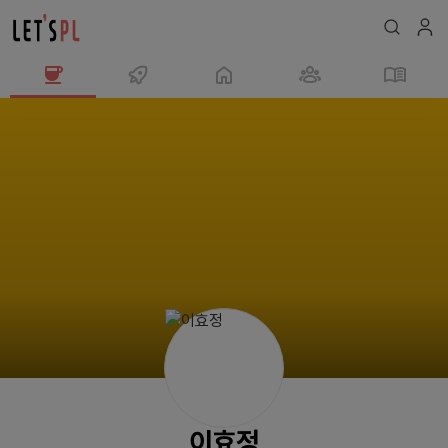
이
효
정
님
의
프
로
필
이효정