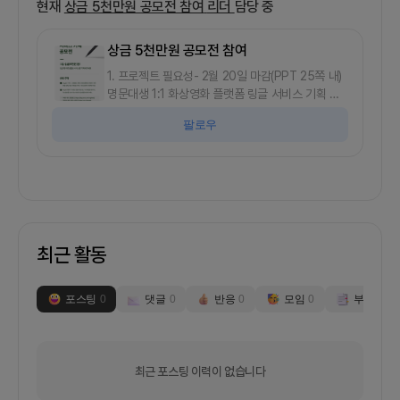
현재
상금 5천만원 공모전 참여
리더
담당 중
상금 5천만원 공모전 참여
1. 프로젝트 필요성- 2월 20일 마감(PPT 25쪽 내)
명문대생 1:1 화상영화 플랫폼 링글 서비스 기획 공
모전에 같이 참여하실 분 구합니다.- UI/UX 개편방
팔로우
향(20페이지)이 메인 과제이고 신규 유료콘텐츠 사
업기획이 서브 과제입니다(5페이지)- 상금은 대상 5
천만원(1팀), 최우수상 1천만원(1팀)입니다- 팀 구성
은 저랑 1명 총 2명으로 생각중이며 상금은 반씩 나
눕니다.2. 출시 플랫폼/타겟 유저- 1:1 외국어 교육
플랫폼3.이런분들을 원합니다.- UI/UX디자인 or 서
비스 기획 경험이 있으신 분들의 합류를 기대합니
최근 활동
다- 아이디에이션 좋아하시고 빠르게 아웃풋 뽑는거
좋아하시는 분이면 더 좋을 것 같습니다- 저는 컨설
팅 3년&amp; 스타트업에서 2년 반(전략 포지션이
포스팅
0
댓글
0
반응
0
모임
0
부스
0
었으며 스업 특성상 서비스 기획 및 출시를 한 경험
이 있습니다. 전문가는 아닙니다.) 일했고 리서치,
PT스토리텔링에 강점이 있습니다4. 기타 내용-
https://www.notion.so/Ringle-3-
최근 포스팅 이력이 없습니다
ca5b32bf33914c0085e2403ff37456e3