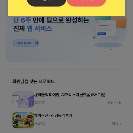
광고
회원님을 찾는 프로젝트
💰예술적 타이밍, AI주식 투자 플랫폼 (BE모집)
팔로워
7
178
(↑1)
체이스런 - 러닝동기부여
팔로워
2
59
(-)