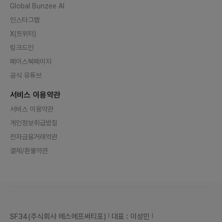
Global Bunzee AI
인스타그램
X(트위터)
링크드인
페이스북페이지
공식 유튜브
서비스 이용약관
서비스 이용약관
개인정보취급방침
전자금융거래약관
결제/환불약관
SF34(주식회사 에스에프써티포)
대표 : 이성민