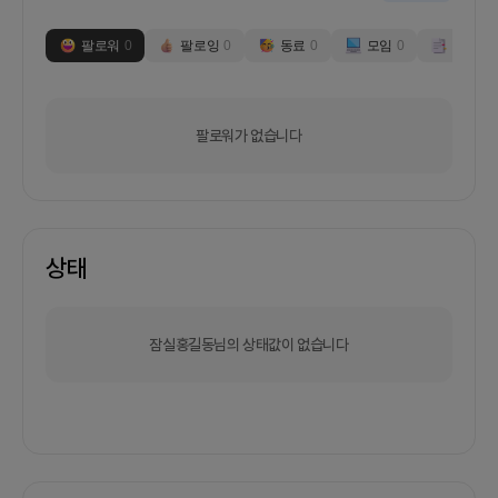
팔로워
0
팔로잉
0
동료
0
모임
0
부스
0
팔로워가 없습니다
상태
잠실홍길동님의 상태값이 없습니다