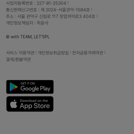
사업자등록번호 : 227-81-25304
통신판매신고번호 : 제 2024-서울관악-1584호
주소 : 서울 관악구 신림로 117 창업히어로3 404호
개인정보책임자 : 최윤석
© with TEAM, LET'SPL
서비스 이용약관
개인정보취급방침
전자금융거래약관
결제/환불약관