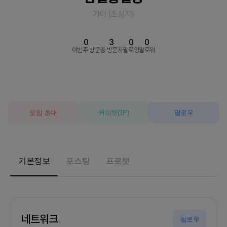
기타
(
초심자
)
0
3
0
0
이번주 방문
총 방문자
팔로잉
팔로워
모임 초대
커피챗
(
3
P)
팔로우
기본정보
포스팅
프로챗
네트워크
팔로우