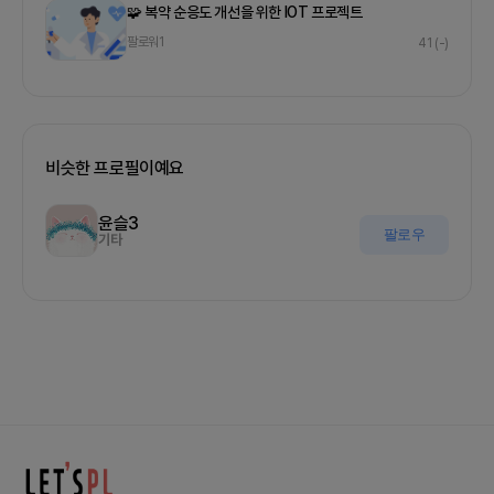
🧩 복약 순응도 개선을 위한 IOT 프로젝트
팔로워
1
41
(-)
비슷한 프로필이예요
윤슬3
팔로우
기타