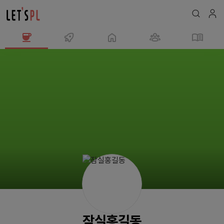
잠
실
홍
길
동
님
의
프
로
필
잠실홍길동