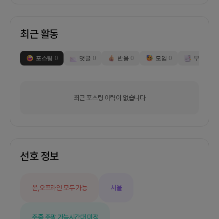
최근 활동
포스팅
0
댓글
0
반응
0
모임
0
부스
0
최근 포스팅 이력이 없습니다
선호 정보
온,오프라인 모두 가능
서울
주중,주말 가능
시간대 미정