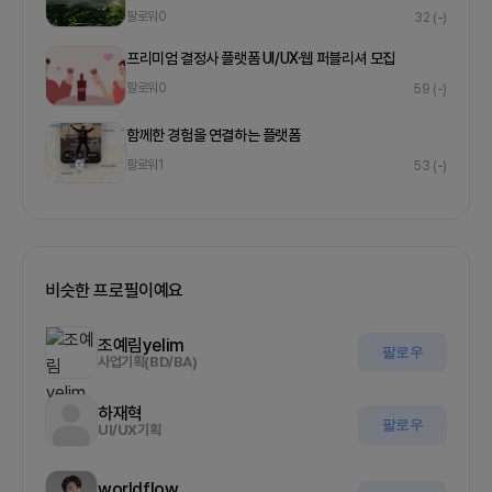
팔로워
0
32
(-)
프리미엄 결정사 플랫폼 UI/UX·웹 퍼블리셔 모집
팔로워
0
59
(-)
함께한 경험을 연결하는 플랫폼
팔로워
1
53
(-)
비슷한 프로필이예요
조예림yelim
팔로우
사업기획(BD/BA)
하재혁
팔로우
UI/UX기획
worldflow