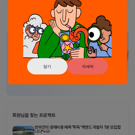
광고
닫기
자세히
회원님을 찾는 프로젝트
반려견의 생애비용 예측 '똑독’ 백엔드 개발자 1분 모집합
니다🐾🐶