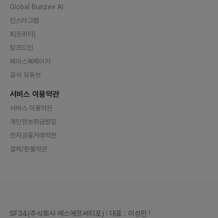
Global Bunzee AI
인스타그램
X(트위터)
링크드인
페이스북페이지
공식 유튜브
서비스 이용약관
서비스 이용약관
개인정보취급방침
전자금융거래약관
결제/환불약관
SF34(주식회사 에스에프써티포)
대표 : 이성민