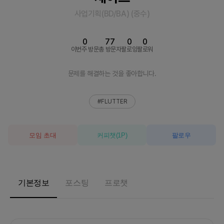
사업기획(BD/BA)
(
중수
)
0
77
0
0
이번주 방문
총 방문자
팔로잉
팔로워
문제를 해결하는 것을 좋아합니다.
#FLUTTER
모임 초대
커피챗
(
1
P)
팔로우
기본정보
포스팅
프로챗