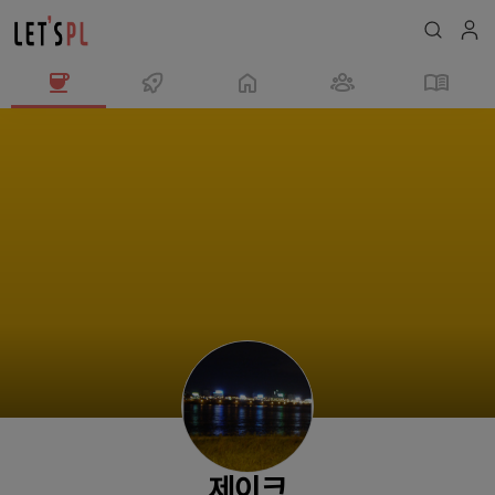
제
이
크
님
의
프
로
필
제이크