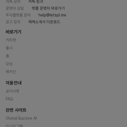
카톡 문의
카톡 링크
운영자 상담
렛플 운영자 바로가기
투자플랫폼 문의
help@letspl.me
광고 문의
매체소개서 다운로드
바로가기
커피챗
출시
홈
모임
매거진
이용안내
공지사항
FAQ
관련 사이트
Global Bunzee AI
인스타그램