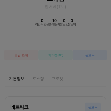
웹 서버
(
초보
)
0
10
0
0
이번주 방문
총 방문자
팔로잉
팔로워
모임 초대
커피챗
(
3
P)
팔로우
기본정보
포스팅
프로챗
네트워크
팔로우