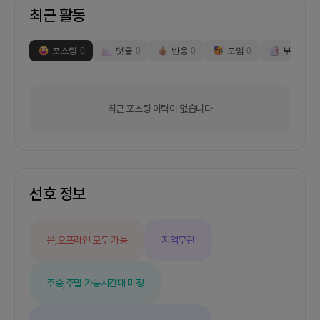
최근 활동
포스팅
0
댓글
0
반응
0
모임
0
부스
0
최근 포스팅 이력이 없습니다
선호 정보
온,오프라인 모두 가능
지역무관
주중,주말 가능
시간대 미정