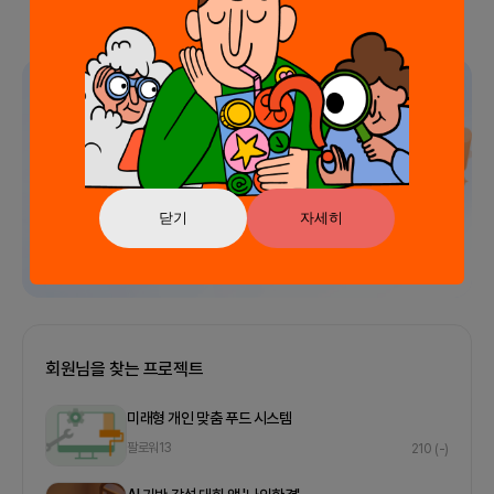
광고
닫기
자세히
회원님을 찾는 프로젝트
미래형 개인 맞춤 푸드 시스템
팔로워
13
210
(-)