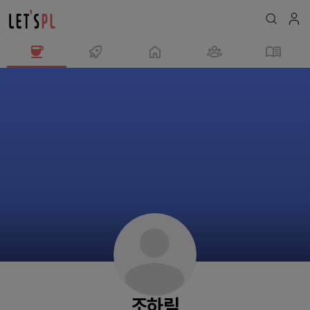
조
하
림
님
의
프
로
필
조하림