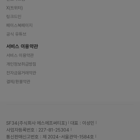
X(트위터)
링크드인
페이스북페이지
공식 유튜브
서비스 이용약관
서비스 이용약관
개인정보취급방침
전자금융거래약관
결제/환불약관
SF34(주식회사 에스에프써티포)
대표 : 이성민
사업자등록번호 : 227-81-25304
통신판매신고번호 : 제 2024-서울관악-1584호