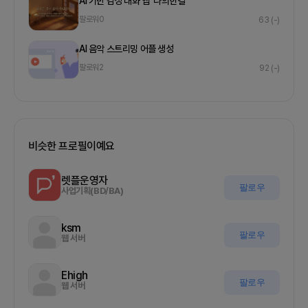
AI 기반 감성 대화 앱 '나의한결'
팔로워
0
63
(-)
AI 음악 스트리밍 어플 생성
팔로워
2
92
(-)
비슷한 프로필이예요
렛플운영자
팔로우
사업기획(BD/BA)
ksm
팔로우
웹 서버
Ehigh
팔로우
웹 서버