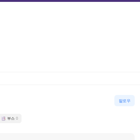
팔로우
부스
0