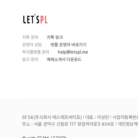
카톡 문의
카톡 링크
운영자 상담
렛플 운영자 바로가기
투자플랫폼 문의
help@letspl.me
광고 문의
매체소개서 다운로드
SF34(주식회사 에스에프써티포)
대표 : 이성민
사업자등록번호 :
주소 : 서울 관악구 신림로 117 창업히어로3 404호
개인정보책임