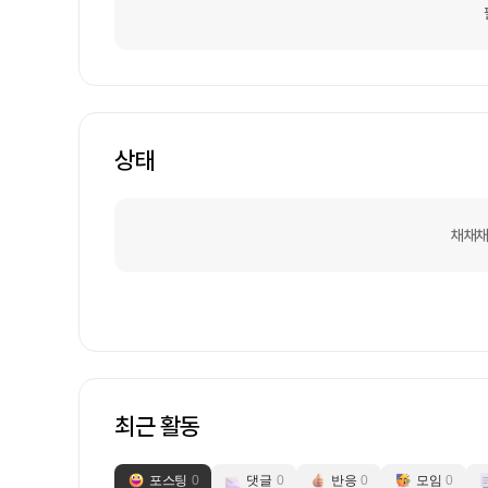
상태
채채채
최근 활동
포스팅
0
댓글
0
반응
0
모임
0