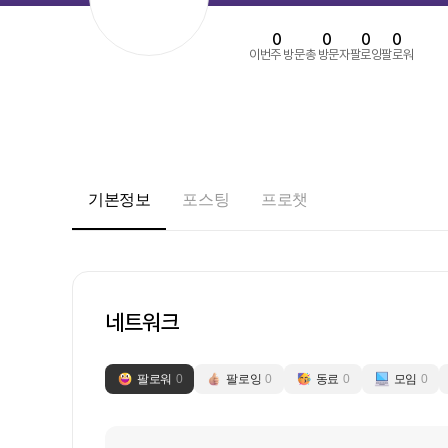
0
0
0
0
이번주 방문
총 방문자
팔로잉
팔로워
기본정보
포스팅
프로챗
네트워크
팔로워
0
팔로잉
0
동료
0
모임
0