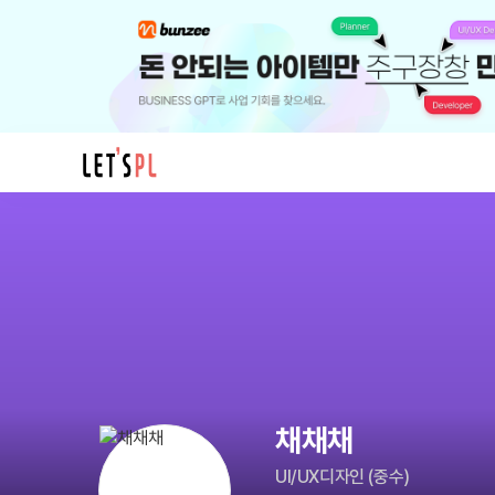
채
채
채
님
의
프
로
필
채채채
UI/UX디자인
(
중수
)