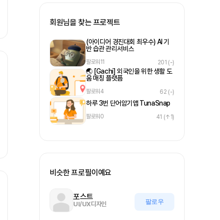
회원님을 찾는 프로젝트
(아이디어 경진대회 최우수) AI 기
반 습관 관리서비스
팔로워
11
201
(-)
🌏 [Gachi] 외국인을 위한 생활 도
움 매칭 플랫픔
팔로워
4
62
(-)
하루 3번 단어암기앱 TunaSnap
팔로워
0
41
(↑1)
비슷한 프로필이예요
포스트
팔로우
UI/UX디자인