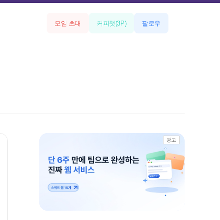
모임 초대
커피챗
(
3
P)
팔로우
광고