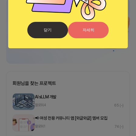
광고
닫기
자세히
회원님을 찾는 프로젝트
AI sLLM 개발
팔로워
4
65
(-)
📢 여성 전용 커뮤니티 앱 [와글와글] 멤버 모집
팔로워
1
74
(-)