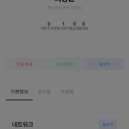
웹프론트엔드
(
초보
)
0
1
0
0
이번주 방문
총 방문자
팔로잉
팔로워
모임 초대
커피챗
(
3
P)
팔로우
기본정보
포스팅
프로챗
네트워크
팔로우