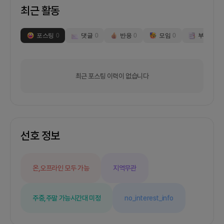
최근 활동
포스팅
0
댓글
0
반응
0
모임
0
부스
0
최근 포스팅 이력이 없습니다
선호 정보
온,오프라인 모두 가능
지역무관
주중,주말 가능
시간대 미정
no_interest_info