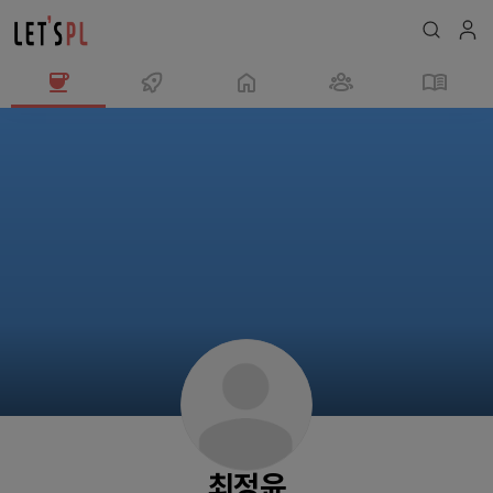
최
정
윤
님
의
프
로
필
최정윤