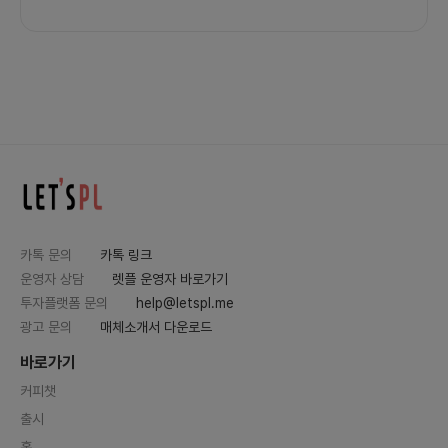
카톡 문의
카톡 링크
운영자 상담
렛플 운영자 바로가기
투자플랫폼 문의
help@letspl.me
광고 문의
매체소개서 다운로드
바로가기
커피챗
출시
홈