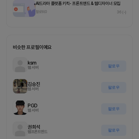
AI드라마 플랫폼 키킥- 프론트엔드 & 웹디자이너 모집
팔로워
0
36
(-)
비슷한 프로필이예요
ksm
팔로우
웹 서버
김승진
팔로우
웹 서버
PGD
팔로우
웹 서버
권희석
팔로우
웹프론트엔드