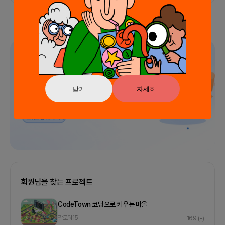
광고
닫기
자세히
회원님을 찾는 프로젝트
CodeTown 코딩으로 키우는 마을
팔로워
15
169
(-)