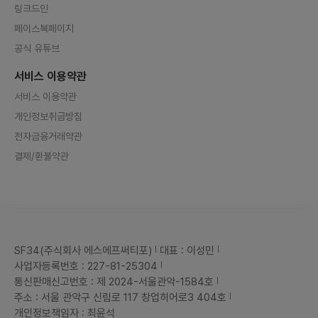
링크드인
페이스북페이지
공식 유튜브
서비스 이용약관
서비스 이용약관
개인정보취급방침
전자금융거래약관
결제/환불약관
SF34(주식회사 에스에프써티포)
대표 : 이성민
사업자등록번호 : 227-81-25304
통신판매신고번호 : 제 2024-서울관악-1584호
주소 : 서울 관악구 신림로 117 창업히어로3 404호
개인정보책임자 : 최윤석