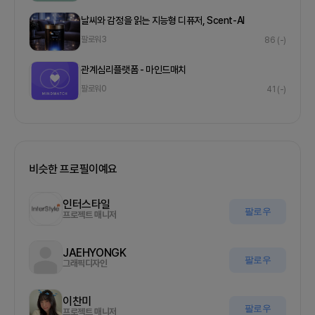
날씨와 감정을 읽는 지능형 디퓨저, Scent-AI
팔로워
3
86
(-)
관계심리플랫폼 - 마인드매치
팔로워
0
41
(-)
비슷한 프로필이예요
인터스타일
팔로우
프로젝트 매니저
JAEHYONGK
팔로우
그래픽디자인
이찬미
팔로우
프로젝트 매니저