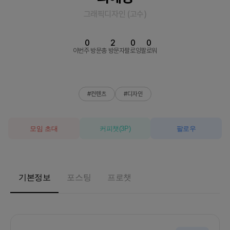
그래픽디자인
(
고수
)
0
2
0
0
이번주 방문
총 방문자
팔로잉
팔로워
#컨텐츠
#디자인
모임 초대
커피챗
(
3
P)
팔로우
기본정보
포스팅
프로챗