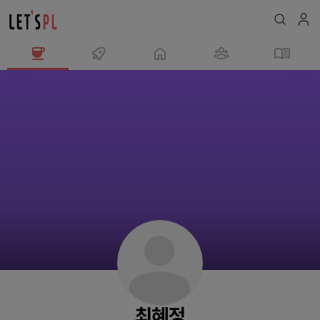
최
혜
정
님
의
프
로
필
최혜정