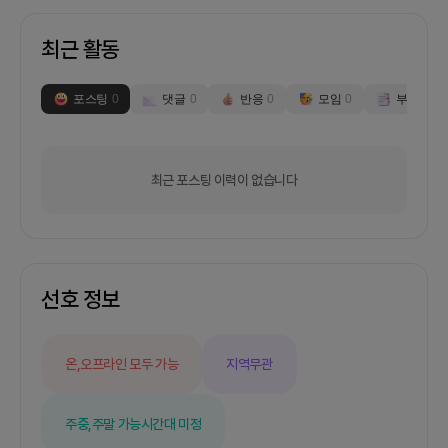
최근 활동
포스팅
0
댓글
0
반응
0
모임
0
부스
0
최근 포스팅 이력이 없습니다
선호 정보
온,오프라인 모두 가능
지역무관
주중,주말 가능
시간대 미정