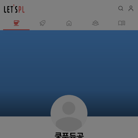
쿵
푸
듀
공
님
의
프
로
필
쿵푸듀공