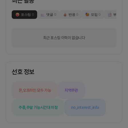
최근 활동
포스팅
0
댓글
0
반응
0
모임
0
부스
0
최근 포스팅 이력이 없습니다
선호 정보
온,오프라인 모두 가능
지역무관
주중,주말 가능
시간대 미정
no_interest_info