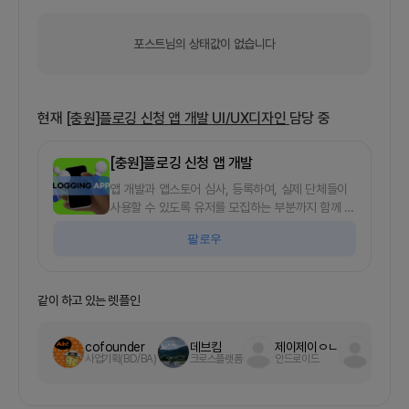
포스트님의 상태값이 없습니다
현재
[충원]플로깅 신청 앱 개발
UI/UX디자인
담당 중
[충원]플로깅 신청 앱 개발
앱 개발과 앱스토어 심사, 등록하여, 실제 단체들이
사용할 수 있도록 유저를 모집하는 부분까지 함께 하
는 프로젝트입니다.UI/UX디자인 완료되었고 이제
팔로우
개발만 진행하면 되는 프로젝트입니다. 백엔드 개발
팀원 충원중에 있습니다.1. 프로젝트의 시작 동기저
는 2021년부터 꾸준히 해변 플로깅을 하고 있습니
다.개인적으로 플로깅을 하기도 하고 단체에서 모집
같이 하고 있는 렛플인
하는 프로젝트에 참여하기도 하는데요.전국적으로
해변정화 프로그램을 운영하는 단체와 개인이 제가
cofounder
데브킴
제이제이ㅇㄴ
짹짹이
파악하기로도 20여 곳이 넘는 것으로 알고 있습니
사업기획(BD/BA)
크로스플랫폼
안드로이드
웹 서버
다.해변정화나 비치코밍 봉사자 모집은 인스타그램
을 통해 주로 진행됩니다.각 단체들의 해변플로깅 참
여신청이 DM으로 신청하다보니, 신청하는 사람들