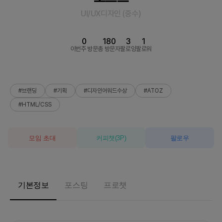
UI/UX디자인
(
중수
)
0
180
3
1
이번주 방문
총 방문자
팔로잉
팔로워
#브랜딩
#기획
#디자인어워드수상
#ATOZ
#HTML/CSS
모임 초대
커피챗
(
3
P)
팔로우
기본정보
포스팅
프로챗