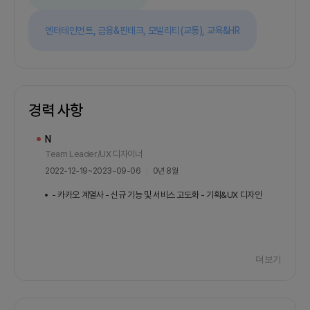
제공할 수 있습니다.주로 '줌'을 통한 온라인에서 미
팅이 이뤄지며, 카톡을 통해 수시로 소통이 이뤄집니
엔터테인먼트,
금융&핀테크,
모빌리티(교통),
교육&HR
다.3. 그외함께 프로젝트의 끝을 바라볼 안드로이드
개발자분들의 많은 관심 부탁드립니다.
경력 사항
N
Team Leader/UX 디자이너
2022-12-19
~
2023-09-06
0년 8월
- 카카오 계열사 - 신규 기능 및 서비스 고도화 - 기획&UX 디자인
B
더보기
UI&UX디자이너
2019-11-23
~
2022-12-07
3년 0월
- 신규 페이지 GUI 디자인 - 아이콘 - 디자인 시스템 운영 - 운영 디자인