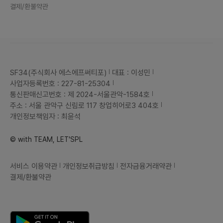
결제/환불약관
SF34(주식회사 에스에프써티포)
대표 : 이성민
사업자등록번호 : 227-81-25304
통신판매신고번호 : 제 2024-서울관악-1584호
주소 : 서울 관악구 신림로 117 창업히어로3 404호
개인정보책임자 : 최윤석
© with TEAM, LET'SPL
서비스 이용약관
개인정보취급방침
전자금융거래약관
결제/환불약관