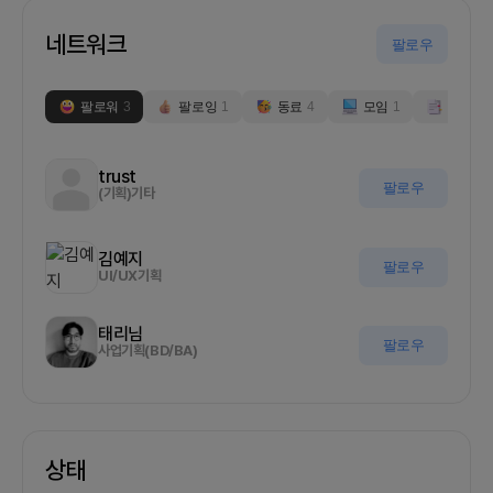
네트워크
팔로우
팔로워
3
팔로잉
1
동료
4
모임
1
부스
0
trust
팔로우
(기획)기타
김예지
팔로우
UI/UX기획
태리님
팔로우
사업기획(BD/BA)
상태