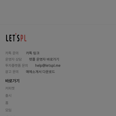
카톡 문의
카톡 링크
운영자 상담
렛플 운영자 바로가기
투자플랫폼 문의
help@letspl.me
광고 문의
매체소개서 다운로드
바로가기
커피챗
출시
홈
모임