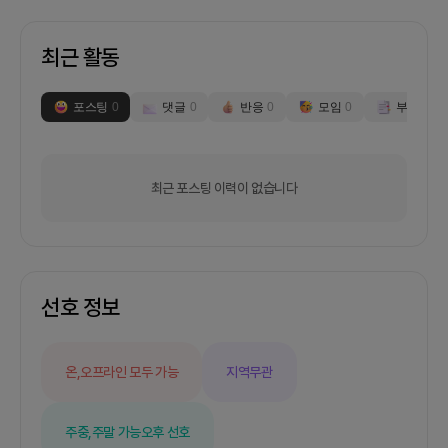
도 참가 현황을 관리하는 사람들도서로 불편한 부분
이 적지 않습니다.해변 혹은 바닷속을 깨끗하게 청소
최근 활동
하며 우리바다를 지키는 시민과 활동가들이 좀 더편
리하게 캠페인에 참여할 수 있는 공익적인 플랫폼이
있었으면 좋겠다는 생각을 하게 되었습니다.누구나
포스팅
0
댓글
0
반응
0
모임
0
부스
0
쉽고 간편하게 해변플로깅/비치코밍 캠페인을 오픈
하고 참가자를 모집할 수 있는 앱서비스를 만들고자
합니다.캠페인 오픈, 참가자 관리, 캠페인으로 수거
된 해양폐기물 현황 공유(데이터), 커뮤니티 기능 등
최근 포스팅 이력이 없습니다
수혜자: 전국에서 활동하고 있는 해양보호단체, 플로
깅단체, 환경단체 등 해변플로깅을 오픈하고자 하는
개인 등 누구나기여자: 비치플로깅 프로그램에 참여
하고 싶은 자원봉사자2. 회의 진행/모임 방식프로젝
트 기간은 3개월 가량으로 생각하고 있습니다만, 서
로 천천히 배우면서 차근차근 진행해보아요.매주 화
선호 정보
요일과 저녁 8시에 줌에서 미팅을 합니다.카톡/슬랙
등 커뮤니케이션 툴을 활용해 상시 소통을 진행합니
다.프론트와 백엔드의 api를 연결해야 하는 때에는
온,오프라인 모두 가능
지역무관
모두 시간이 되는 주말/주중 날을 잡아서 오프라인
혹은 온라인에서실시간 소통을 하며, 작업을 진행합
니다.오프라인 모임이나 작업, 미팅이 필요한 경우
주중,주말 가능
오후 선호
PO인 제가 활용하고 있는 협업공간(신촌역 부근)을