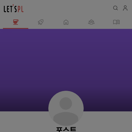
포
스
트
님
의
프
로
필
포스트