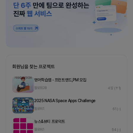
회원님을 찾는 프로젝트
영어학습앱 - 프런트엔드,PM 모집
팔로워
28
412
(↑1)
2025 NASA Space Apps Challenge
팔로워
1
61
(-)
뉴스&뷰티 프로덕트
팔로워
1
54
(-)