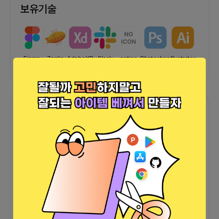
보유기술
및 마케팅 디자인
H
웹 디자이너
Figma
Zeplin
AdobeXD
Slack
notion
Photoshop
Illustrator
2018-08-01
~
2019-02-01
0년 6월
경력 설명이 없습니다.
포트폴리오
M
그 외
UI 디자이너
2024-04-22
~
2025-12-25
1년 8월
- 넷마블 계열사 - UI 디자인 - 운영 디자인 (배너, 이벤트 페이지 등)
바로가기